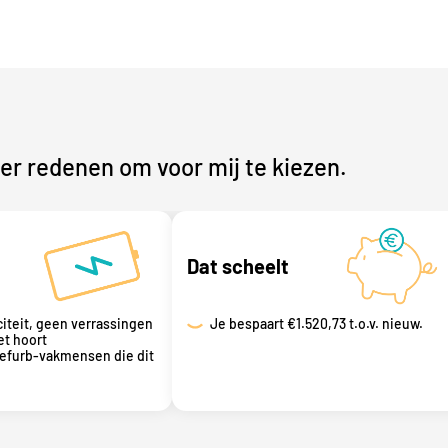
r redenen om voor mij te kiezen.
Dat scheelt
citeit, geen verrassingen
Je bespaart
€1.520,73 t.o.v. nieuw.
et hoort
refurb-vakmensen die dit