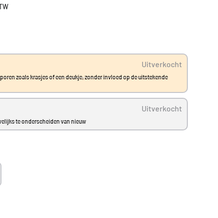
BTW
Uitverkocht
ssporen zoals krasjes of een deukje, zonder invloed op de uitstekende
Uitverkocht
uwelijks te onderscheiden van nieuw