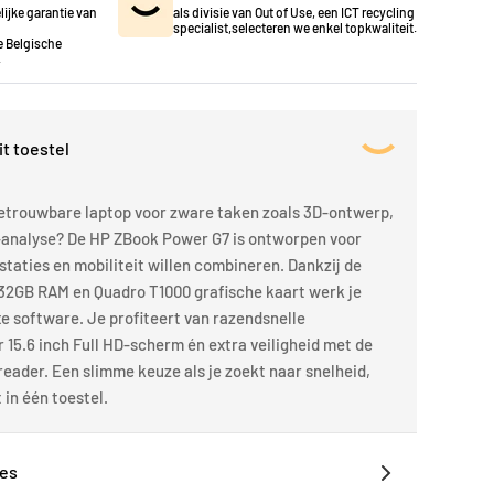
lijke garantie van
als divisie van Out of Use, een ICT recycling
specialist,selecteren we enkel topkwaliteit.
 Belgische
.
it toestel
betrouwbare laptop voor zware taken zoals 3D-ontwerp,
-analyse? De HP ZBook Power G7 is ontworpen voor
staties en mobiliteit willen combineren. Dankzij de
, 32GB RAM en Quadro T1000 grafische kaart werk je
 software. Je profiteert van razendsnelle
r 15.6 inch Full HD-scherm én extra veiligheid met de
eader. Een slimme keuze als je zoekt naar snelheid,
in één toestel.
ies