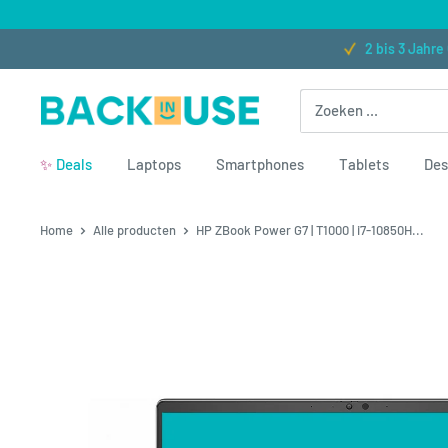
Naar inhoud gaan
★★★★★ (300+ Bewertungen)
2 bis 3 Jahre Garantie
Back in Use
✨
Deals
Laptops
Smartphones
Tablets
Des
Home
Alle producten
HP ZBook Power G7 | T1000 | i7-10850H...