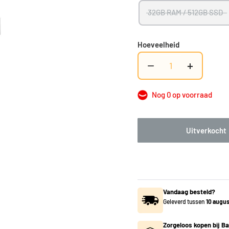
32GB RAM / 512GB SSD
Hoeveelheid
−
+
Nog 0 op voorraad
Uitverkocht
Vandaag besteld?
Geleverd tussen
10 augu
Zorgeloos kopen bij Ba