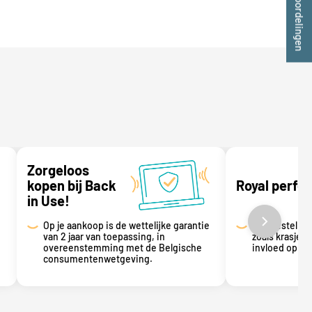
★ beoordelingen
Zorgeloos
kopen bij Back
Royal perfo
in Use!
Op je aankoop is de wettelijke garantie
Dit toestel h
van 2 jaar van toepassing, in
zoals krasjes 
overeenstemming met de Belgische
invloed op de
consumentenwetgeving.