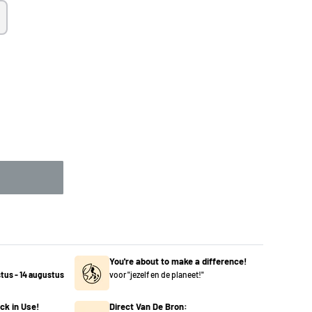
You're about to make a difference!
stus
-
14 augustus
voor "jezelf en de planeet!"
ck in Use!
Direct Van De Bron: