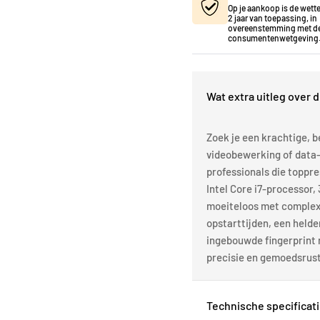
Op je aankoop is de wette
2 jaar van toepassing, in
overeenstemming met de
consumentenwetgeving
Wat extra uitleg over d
Zoek je een krachtige, 
videobewerking of data
professionals die toppre
Intel Core i7-processor
moeiteloos met complexe
opstarttijden, een helde
ingebouwde fingerprint r
precisie en gemoedsrust 
Technische specificat