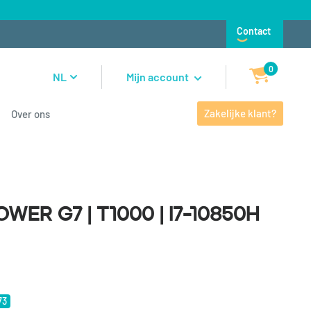
Contact
0
NL
Mijn account
Zakelijke klant?
Over ons
 G7 | T1000 | i7-10850H |
wer G7 | T1000 | i7-10850H
73