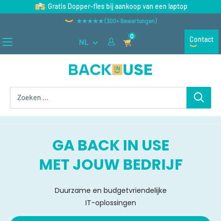
Naar
Gratis Dopper-fles bij aankoop van een laptop
inhoud
★★★★★ (300+ Bewertungen)
gaan
0
Contact
NL
Back
in
Use
GA BACK IN USE
MET JOUW BEDRIJF
Duurzame en budgetvriendelijke
IT-oplossingen