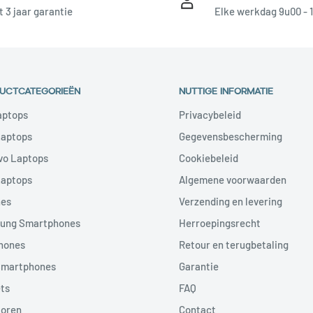
t 3 jaar garantie
Elke werkdag 9u00 - 
UCTCATEGORIEËN
NUTTIGE INFORMATIE
aptops
Privacybeleid
Laptops
Gegevensbescherming
vo Laptops
Cookiebeleid
Laptops
Algemene voorwaarden
nes
Verzending en levering
ung Smartphones
Herroepingsrecht
hones
Retour en terugbetaling
Smartphones
Garantie
ts
FAQ
toren
Contact