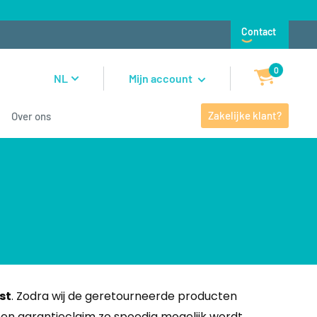
Contact
0
NL
Mijn account
Zakelijke klant?
Over ons
st
. Zodra wij de geretourneerde producten
een garantieclaim zo spoedig mogelijk wordt