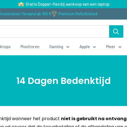
Gratis Dopper-fles bij aankoop van een laptop
Kostenloser Versand ab 100 €
Premium Refurbished
ktops
Monitoren
Gaming
Apple
Meer
14 Dagen Bedenktijd
nktijd wanneer het product
niet is gebruikt na ontvang
wij ervoor dat de terugbetaling of de afhandeling van 