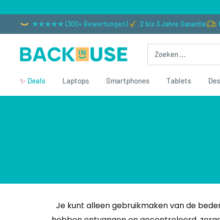
Naar
inhoud
★★★★★ (300+ Bewertungen)
2 bis 3 Jahre Garantie
gaan
Back
in
✨
Deals
Laptops
Smartphones
Tablets
Des
Use
Je kunt alleen gebruikmaken van de bede
hebben ontvangen en gecontroleerd, zorgen 