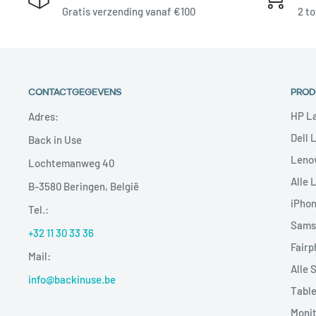
Gratis verzending vanaf €100
2 to
CONTACTGEGEVENS
PROD
HP L
Adres:
Dell 
Back in Use
Leno
Lochtemanweg 40
Alle 
B-3580 Beringen, België
iPho
Tel.:
Sams
+32 11 30 33 36
Fairp
Mail:
Alle 
info@backinuse.be
Table
Moni