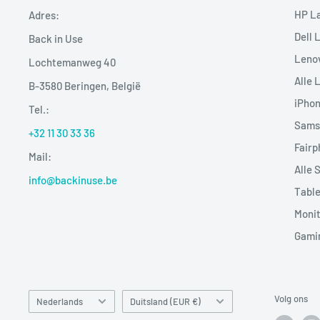
HP L
Adres:
Dell 
Back in Use
Leno
Lochtemanweg 40
Alle 
B-3580 Beringen, België
iPho
Tel.:
Sams
+32 11 30 33 36
Fairp
Mail:
Alle 
info@backinuse.be
Table
Moni
Gami
Taal
Land/regio
Volg ons
Nederlands
Duitsland (EUR €)