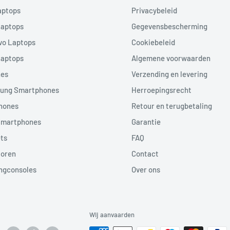
aptops
Privacybeleid
Laptops
Gegevensbescherming
vo Laptops
Cookiebeleid
Laptops
Algemene voorwaarden
nes
Verzending en levering
ung Smartphones
Herroepingsrecht
hones
Retour en terugbetaling
Smartphones
Garantie
ts
FAQ
toren
Contact
ngconsoles
Over ons
Wij aanvaarden