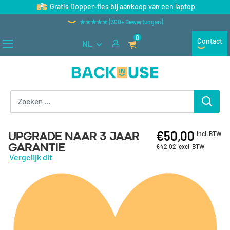
Naar inhoud gaan
Gratis Dopper-fles bij aankoop van een laptop
★★★★★ (300+ Bewertungen)
0
Contact
NL
Back in Use
€50,00
Upgrade naar 3 jaar
incl. BTW
garantie
€42,02
excl. BTW
Vergelijk dit