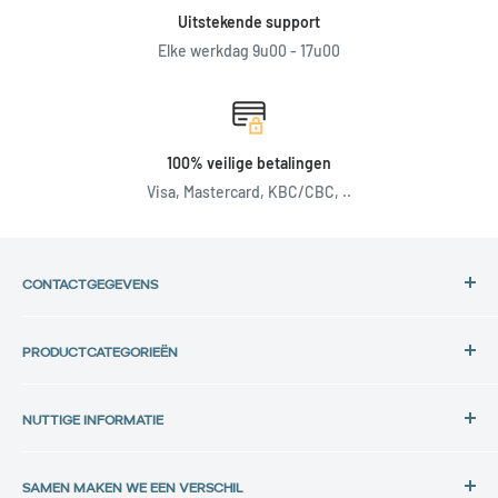
Uitstekende support
Elke werkdag 9u00 - 17u00
100% veilige betalingen
Visa, Mastercard, KBC/CBC, ..
CONTACTGEGEVENS
Adres:
PRODUCTCATEGORIEËN
Back in Use
HP Laptops
Lochtemanweg 40
NUTTIGE INFORMATIE
Dell Laptops
B-3580 Beringen, België
Lenovo Laptops
Privacybeleid
Tel.:
Alle Laptops
SAMEN MAKEN WE EEN VERSCHIL
Gegevensbescherming
+32 11 30 33 36