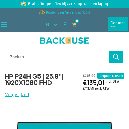
Naar inhoud gaan
Gratis Dopper-fles bij aankoop van een laptop
Kostenloser Versand ab 100 €
0
Contact
NL
Back in Use
HP P24H G5 | 23.8" |
€299,00
Bespaar
€163,99
€135,01
1920x1080 FHD
incl. BTW
€113,45
excl. BTW
Vergelijk dit