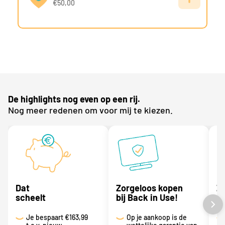
€50,00
De highlights nog even op een rij.
Nog meer redenen om voor mij te kiezen.
Dat
Zorgeloos kopen
Z
scheelt
bij Back in Use!
al
Je bespaart
€163,99
Op je aankoop is de