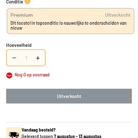
Conditie
Premium
Uitverkocht
Dit toestel in topconditie is nauwelijks te onderscheiden van
nieuw
Hoeveelheid
−
+
Nog 0 op voorraad
Uitverkocht
Vandaag besteld?
Geleverd tussen
7 augustus
-
13 augustus