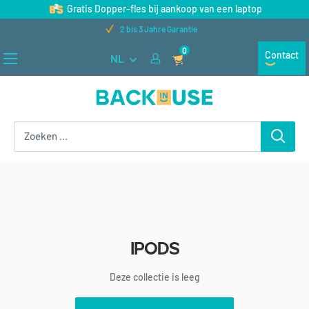
Naar
Gratis Dopper-fles bij aankoop van een laptop
inhoud
2 bis 3 Jahre Garantie
gaan
0
Contact
NL
Back
in
Use
iPods
Deze collectie is leeg