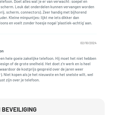
elefoon. Doet alles wat je er van verwacht: soepel en
r scherm. Leuk dat onderdelen kunnen vervangen worden
erij, scherm, connectors). Zeer handig met bijhorend
der. Kleine minpuntjes: lijkt me iets dikker dan
foons en voelt zonder hoesje nogal 'plastiek-achtig' aan.
02/10/2024
on
een hele goeie zakelijke telefoon. Hij moet het niet hebben
design of de grote snelheid. Het doet z'n werk en is heel
waardoor de kostprijs gespreid over de jaren weer
). Niet kopen als je het nieuwste en het snelste wilt, wel
rust zijn over je telefoon.
 BEVEILIGING