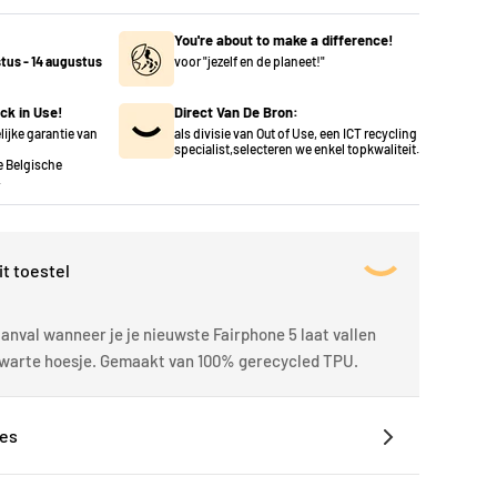
You're about to make a difference!
stus
-
14 augustus
voor "jezelf en de planeet!"
ck in Use!
Direct Van De Bron:
lijke garantie van
als divisie van Out of Use, een ICT recycling
specialist,selecteren we enkel topkwaliteit.
 Belgische
.
it toestel
anval wanneer je je nieuwste Fairphone 5 laat vallen
warte hoesje. Gemaakt van 100% gerecycled TPU.
ies