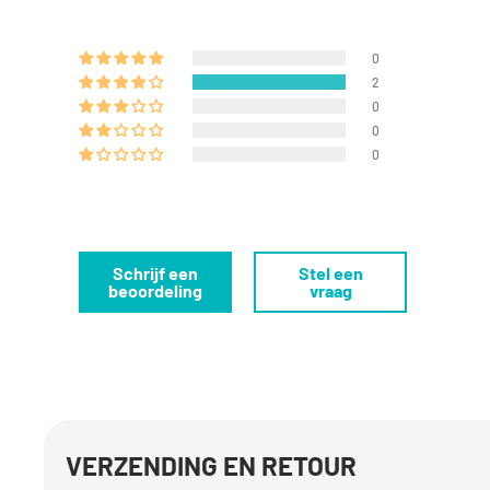
0
2
0
0
0
Schrijf een
Stel een
beoordeling
vraag
VERZENDING EN RETOUR