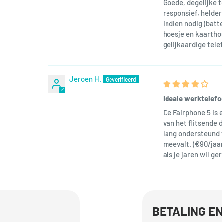
Goede, degelijke t
responsief, helde
indien nodig (batt
hoesje en kaarthou
gelijkaardige tele
Jeroen H.
Ideale werktelefo
De Fairphone 5 is 
van het flitsende 
lang ondersteund 
meevalt. (€90/jaar
als je jaren wil ge
BETALING EN