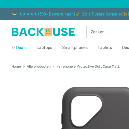
Naar inhoud gaan
2 bis 3 Jahre
Back in Use
✨
Deals
Laptops
Smartphones
Tablets
Des
Home
Alle producten
Fairphone 5 Protective Soft Case Matt...