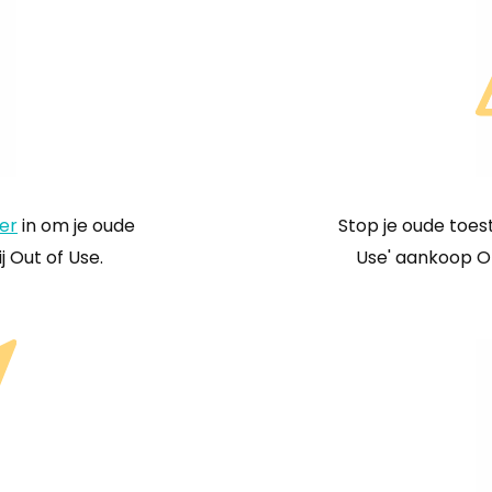
er
in om je oude
Stop je oude toest
j Out of Use.
Use' aankoop O