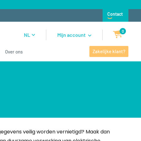
Contact
0
NL
Mijn account
Zakelijke klant?
Over ons
gegevens veilig worden vernietigd? Maak dan
van duurzame verwerking van elektrische