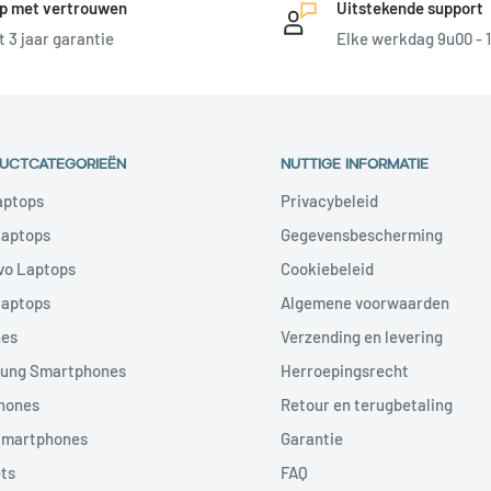
p met vertrouwen
Uitstekende support
t 3 jaar garantie
Elke werkdag 9u00 - 
UCTCATEGORIEËN
NUTTIGE INFORMATIE
aptops
Privacybeleid
Laptops
Gegevensbescherming
vo Laptops
Cookiebeleid
Laptops
Algemene voorwaarden
nes
Verzending en levering
ung Smartphones
Herroepingsrecht
hones
Retour en terugbetaling
Smartphones
Garantie
ts
FAQ