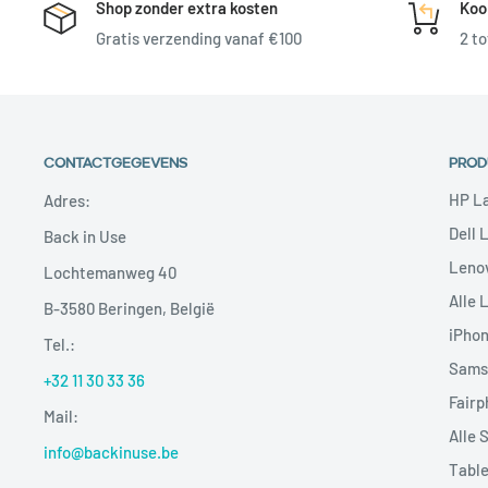
Shop zonder extra kosten
Koo
Gratis verzending vanaf €100
2 to
CONTACTGEGEVENS
PROD
HP L
Adres:
Dell 
Back in Use
Leno
Lochtemanweg 40
Alle 
B-3580 Beringen, België
iPho
Tel.:
Sams
+32 11 30 33 36
Fairp
Mail:
Alle 
info@backinuse.be
Table