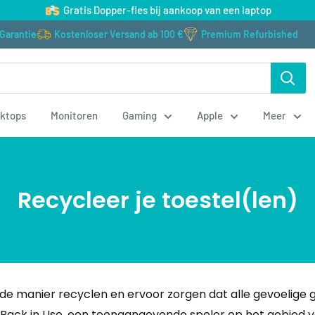
Gratis Dopper-fles bij aankoop van een laptop
 Garantie
Kostenloser Versand ab 100 €
Premium Refurbished
ktops
Monitoren
Gaming
Apple
Meer
Recycleer je toestel(len)
de manier recyclen en ervoor zorgen dat alle gevoelige 
n Back in Use, een toonaangevende speler op het gebied 