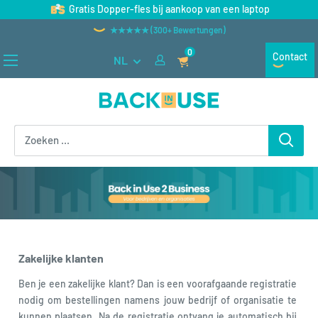
Naar
Gratis Dopper-fles bij aankoop van een laptop
inhoud
★★★★★ (300+ Bewertungen)
gaan
0
Contact
NL
Back
in
Use
Zakelijke klanten
Ben je een zakelijke klant? Dan is een voorafgaande registratie
nodig om bestellingen namens jouw bedrijf of organisatie te
kunnen plaatsen. Na de registratie ontvang je automatisch bij