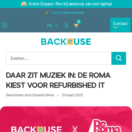
Naar
Gratis Dopper-fles bij aankoop van een laptop
inhoud
2 bis 3 Jahre Garantie
gaan
0
Contact
NL
Back
in
Use
Daar zit muziek in: De Roma
kiest voor refurbished IT
Geschreven door Eduardo Brina
13 maart 2025