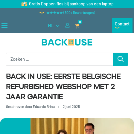
Naar
Gratis Dopper-fles bij aankoop van een laptop
inhoud
★★★★★ (300+ Bewertungen)
gaan
0
Contact
NL
Back
in
Use
Back in Use: Eerste Belgische
refurbished webshop met 2
jaar garantie
Geschreven door Eduardo Brina
2 juni 2025