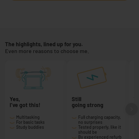
The highlights, lined up for you.
Even more reasons to choose me.
Yes,
Still
T
I’ve got this!
going strong
a 
Multitasking
Full charging capacity,
For basic tasks
no surprises
Study buddies
Tested properly, like it
should be
By experienced refurb