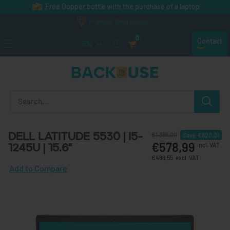
Skip to content
Free Dopper bottle with the purchase of a laptop
Premium Refurbished
0
Contact
EN
Back in Use
Dell Latitude 5530 | i5-
€1.399,00
Save
€820,01
€578,99
1245U | 15.6"
incl. VAT
€486,55
excl. VAT
Add to Compare