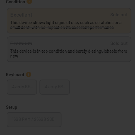
Condition
Excellent
Sold out
This device shows light signs of use, such as scratches or a
small dent, with no impact on its excellent performance
Premium
Sold out
This device is in top condition and barely distinguishable from
new
Keyboard
Azerty BE
Azerty FR
Setup
16GB RAM / 256GB SSD