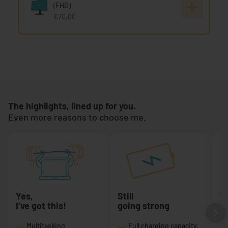
(FHD)
€70,00
The highlights, lined up for you.
Even more reasons to choose me.
Yes,
Still
T
I’ve got this!
going strong
a 
Multitasking
Full charging capacity,