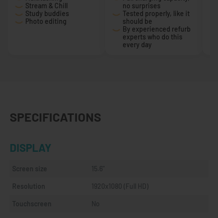
Stream & Chill
no surprises
Study buddies
Tested properly, like it
Photo editing
should be
By experienced refurb
experts who do this
every day
SPECIFICATIONS
DISPLAY
Screen size
15.6"
Resolution
1920x1080 (Full HD)
Touchscreen
No