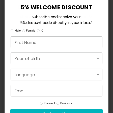
5% WILLKOMMENSRABATT
5% WELCOME DISCOUNT
18
3
Abonnieren Sie und erhalten Sie Ihren 5%
Subscribe and receive your
1
Rabattcode direkt in Ihrem Posteingang.*
5% discount code directly in your inbox.*
0
Ik ben:
I am:
Mann
Male
Female
Frau
X
X
0
Geburtsjahr
Year of birth
Write a review
Ask a question
Sort by
Kevin W.
25/08/2025
Profile Type
Profile Type
Personal
Geschäftlich
Business
Privat
Dell Latitude 5420 | i5-1135G7