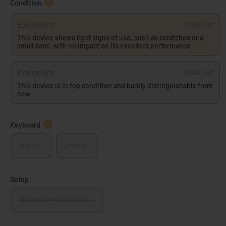
Condition
Excellent
Sold out
This device shows light signs of use, such as scratches or a
small dent, with no impact on its excellent performance
Premium
Sold out
This device is in top condition and barely distinguishable from
new
Keyboard
Azerty
Qwerty
Setup
16GB RAM / 256GB SSD