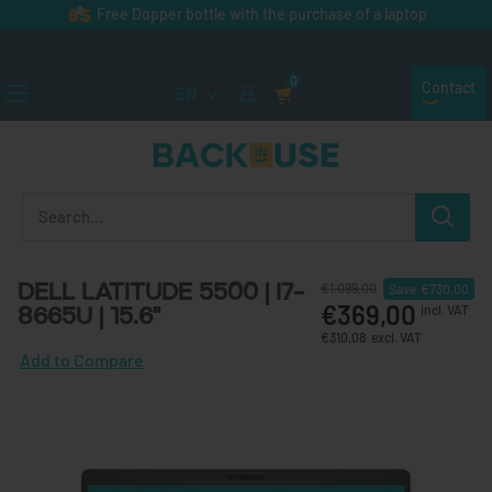
Skip to content
Free Dopper bottle with the purchase of a laptop
★★★★★ (300+ reviews)
0
Contact
EN
Back in Use
Dell Latitude 5500 | i7-
€1.099,00
Save
€730,00
€369,00
8665U | 15.6"
incl. VAT
€310,08
excl. VAT
Add to Compare