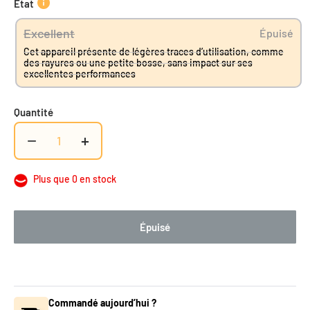
État
Excellent
Épuisé
Cet appareil présente de légères traces d’utilisation, comme
des rayures ou une petite bosse, sans impact sur ses
excellentes performances
Quantité
−
+
Plus que 0 en stock
Épuisé
Commandé aujourd’hui ?