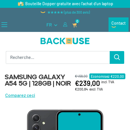
Passer au contenu
Bouteille Dopper gratuite avec l'achat d'un laptop
★★★★★ (plus de 300 avis)
0
Contact
FR
Back in Use
Samsung Galaxy
€459,00
Économisez
€220,00
€239,00
A54 5G | 128GB | Noir
incl. TVA
€200,84
excl. TVA
Comparez ceci