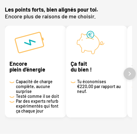
Les points forts, bien alignés pour toi.
Encore plus de raisons de me choisir.
Encore
Ça fait
A
plein d’énergie
du bien !
sé
Ba
Capacité de charge
Tu économises
complète, aucune
€220,00 par rapport au
surprise
neuf.
Testé comme il se doit
Par des experts refurb
expérimentés qui font
ça chaque jour