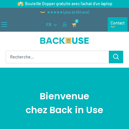
Passer
Bouteille Dopper gratuite avec l'achat d'un laptop
au
★★★★★ (plus de 300 avis)
contenu
0
Contact
FR
Back
in
Use
Bienvenue
chez
Back in Use