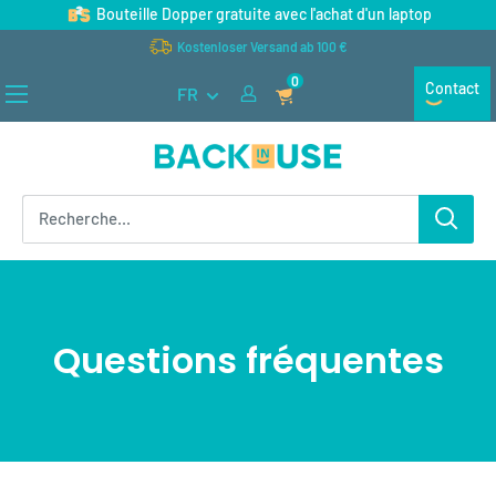
Passer
Bouteille Dopper gratuite avec l'achat d'un laptop
au
Kostenloser Versand ab 100 €
contenu
0
Contact
FR
Back
in
Use
Questions fréquentes