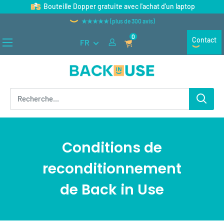
Passer
Bouteille Dopper gratuite avec l'achat d'un laptop
au
★★★★★ (plus de 300 avis)
contenu
0
Contact
FR
Back
in
Use
Conditions de
reconditionnement
d
e Back in Use