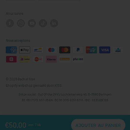
Tous les smartphones
Droit de rétractation
entreprise qui s'engage à donner une deuxième vie à
Tablettes
Retour et remboursement
Nous suivre
l'électronique et qui est un acteur majeur des solutions
Écrans
Garantie
informatiques durables.
Gamingconsoles
FAQ
Contact
Nous acceptons
À propos de nous
© 2026 Back in Use
Shopify webshop gemaakt door KISS.
Siège social : Out Of Use (NV), Lochtemanweg 40, B-3580 Beringen
BE 0817.573.507- IBAN: BE08 0015 9251 8213 - BIC: GEBABEBB
€50,00
incl. TVA
AJOUTER AU PANIER