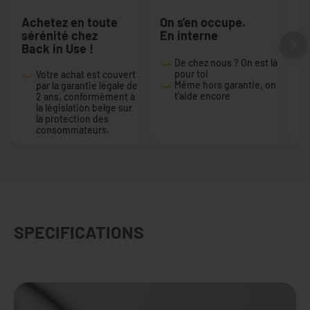
Achetez en toute
On s’en occupe.
R
sérénité chez
En interne
c
Back in Use !
De chez nous ? On est là
pour toi
Votre achat est couvert
Même hors garantie, on
par la garantie légale de
t’aide encore
2 ans, conformément à
la législation belge sur
la protection des
consommateurs.
SPECIFICATIONS