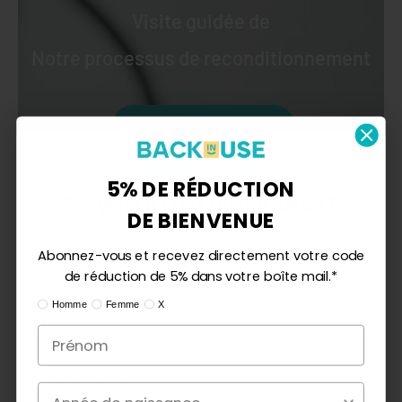
Visite guidée de
Notre processus de reconditionnement
Regardez la vidéo
5% DE RÉDUCTION
5% WILLKOMMENSRABATT
DE BIENVENUE
Abonnieren Sie und erhalten Sie Ihren 5%
Abonnez-vous et recevez directement votre code
Rabattcode direkt in Ihrem Posteingang.*
de réduction de 5% dans votre boîte mail.*
Ik ben:
Mann
Frau
X
Ik ben:
Homme
Femme
X
Geburtsjahr
Année de naissance