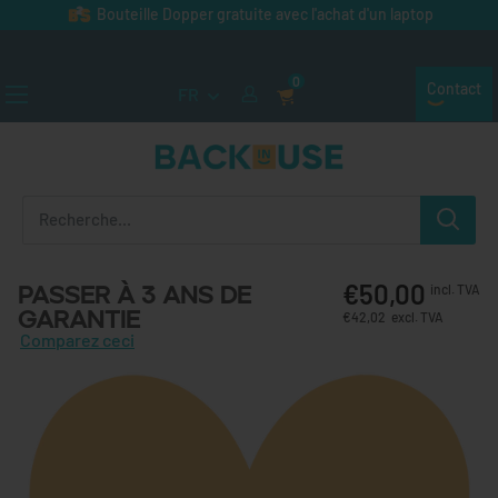
Passer au contenu
Bouteille Dopper gratuite avec l'achat d'un laptop
0
Contact
FR
Back in Use
€50,00
Passer à 3 ans de
incl. TVA
garantie
€42,02
excl. TVA
Comparez ceci