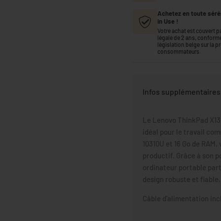
Achetez en toute séré
in Use !
Votre achat est couvert pa
légale de 2 ans, conform
législation belge sur la p
consommateurs.
Infos supplémentaires 
Le Lenovo ThinkPad X13 
idéal pour le travail co
10310U et 16 Go de RAM,
productif. Grâce à son p
ordinateur portable par
design robuste et fiable,
Câble d'alimentation inc