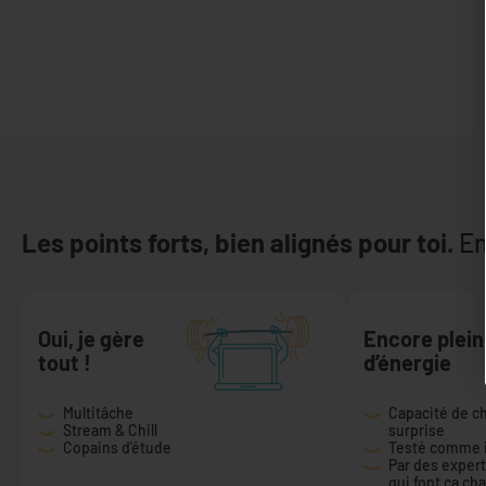
Les points forts, bien alignés pour toi.
En
Oui, je gère
Encore plein
tout !
d’énergie
Multitâche
Capacité de c
Stream & Chill
surprise
Copains d'étude
Testé comme il
Par des exper
qui font ça ch