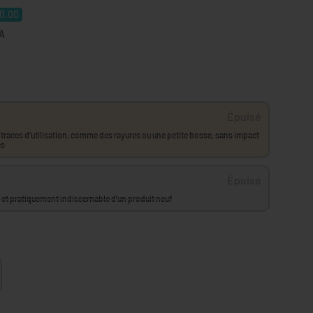
0,00
VA
Épuisé
 traces d’utilisation, comme des rayures ou une petite bosse, sans impact
es
Épuisé
at et pratiquement indiscernable d’un produit neuf