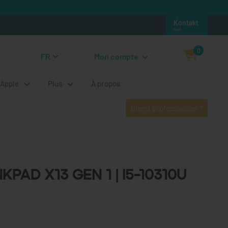
Kontakt
0
FR
Mon compte
Apple
Plus
À propos
Client professionnel ?
d X13 Gen 1 | i5-10310U |
Pad X13 Gen 1 | i5-10310U