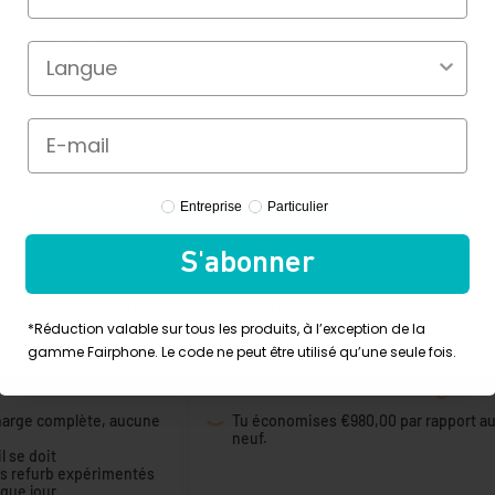
Profile Type
Geschäftlich
Privat
Profile Type
Entreprise
Particulier
Abonnieren
core plus de raisons de me choisir.
S'abonner
*Rabatt gültig auf alle Produkte, ausgenommen das Fairphone-
*Réduction valable sur tous les produits, à l’exception de la
Sortiment. Der Code kann nur einmal verwendet werden.
gamme Fairphone. Le code ne peut être utilisé qu’une seule fois.
Ça fait du bien !
harge complète, aucune
Tu économises
€980,00 par rapport a
neuf.
 se doit
ts refurb expérimentés
aque jour