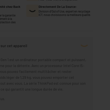
nité chez Back
Directement De La Source:
Division d'Out of Use, expert en recyclage
ICT, nous choisissons la meilleure qualité.
r la garantie
ément à la
rotection des
sur cet appareil
Gen 1 est un ordinateur portable compact et puissant,
mme pour la détente. Avec un processeur Intel Core i5-
 vous pouvez facilement multitâcher et rester
oids léger de 1,29 kg, vous pouvez emporter cet
tout avec vous. La série ThinkPad est connue pour son
 ce qui garantit une longue durée de vie.
lus.