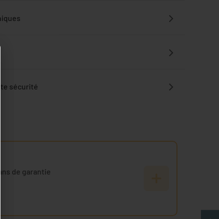
niques
te sécurité
ans de garantie