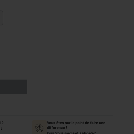
 ?
Vous êtes sur le point de faire une
difference !
ût
Pour "vous-même et la planète!"