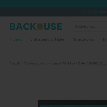
Passer au contenu
★★★★★ (plus de 300 avis)
2 bis 3 Jahre Garantie
Kos
Back in Use
✨
Deals
Ordinateurs portables
Smartphones
Ta
Accueil
Tous les produits
Lenovo ThinkPad X13 Gen 1 | i5-10310U...