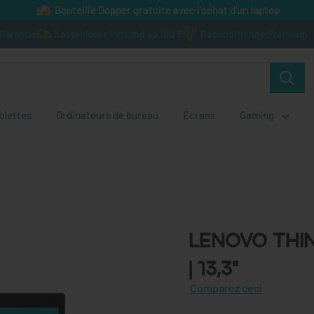
Bouteille Dopper gratuite avec l'achat d'un laptop
tenloser Versand ab 100 €
Reconditionné Premium
blettes
Ordinateurs de bureau
Écrans
Gaming
Lenovo ThinkPa
Lenovo Think
13,3"
| 13,3"
Comparez ceci
Économisez
€980,00
€1.299,00