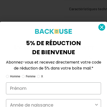
Caractéristiques tech
Avis clients vérifiés
5% DE RÉDUCTION
Comment payer en tou
5% WILLKOMMENSRABATT
DE BIENVENUE
Abonnieren Sie und erhalten Sie Ihren 5%
Va bien avec
Abonnez-vous et recevez directement votre code
Rabattcode direkt in Ihrem Posteingang.*
de réduction de 5% dans votre boîte mail.*
Ik ben:
Mann
Frau
X
Ik ben:
Homme
Femme
X
Passer à 3 
€50,00
Geburtsjahr
Année de naissance