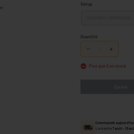
Setup
er
16GB RAM / 256GB SSD
Quantité
−
+
Plus que 0 en stock
Épuisé
Commandé aujourd’hui
Livré entre
7 août
-
13 ao