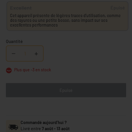
Excellent
Épuisé
Cet appareil présente de légères traces d’utilisation, comme
des rayures ou une petite bosse, sans impact sur ses
excellentes performances
Quantité
−
+
Plus que -3 en stock
Épuisé
Commandé aujourd’hui ?
Livré entre
7 août
-
13 août