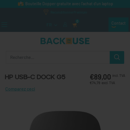
Passer au contenu
Bouteille Dopper gratuite avec l'achat d'un laptop
Reconditionné Premium
0
Contact
FR
Back in Use
€89,00
HP USB-C Dock G5
incl. TVA
€74,79
excl. TVA
Comparez ceci