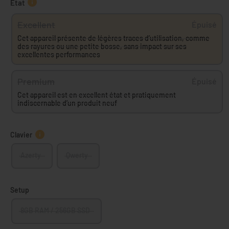
État
Excellent
Épuisé
Cet appareil présente de légères traces d’utilisation, comme
des rayures ou une petite bosse, sans impact sur ses
excellentes performances
Premium
Épuisé
Cet appareil est en excellent état et pratiquement
indiscernable d’un produit neuf
Clavier
Azerty
Qwerty
Setup
8GB RAM / 256GB SSD