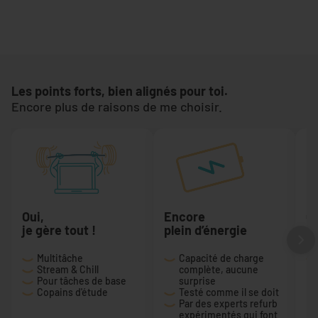
Les points forts, bien alignés pour toi.
Encore plus de raisons de me choisir.
Oui,
Encore
Ça
je gère tout !
plein d’énergie
du
Multitâche
Capacité de charge
Stream & Chill
complète, aucune
Pour tâches de base
surprise
Copains d'étude
Testé comme il se doit
Par des experts refurb
expérimentés qui font