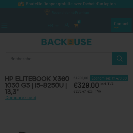
Passer au contenu
Bouteille Dopper gratuite avec l'achat d'un laptop
Reconditionné Premium
0
Contact
FR
Back in Use
HP EliteBook X360
€1.799,00
Économisez
€1.470,00
€329,00
1030 G3 | i5-8250U |
incl. TVA
13,3"
€276,47
excl. TVA
Comparez ceci