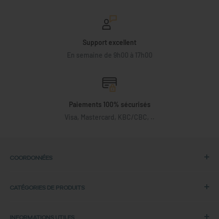
Support excellent
En semaine de 9h00 à 17h00
Paiements 100% sécurisés
Visa, Mastercard, KBC/CBC, ..
COORDONNÉES
Adresse :
CATÉGORIES DE PRODUITS
Back in Use
Laptops HP
Lochtemanweg 40
INFORMATIONS UTILES
Laptops Dell