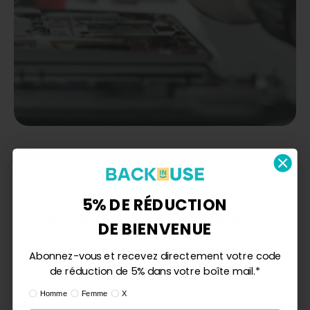
AVIS CLIENTS
4.50 sur 5
5% DE RÉDUCTION
Basé sur 6 avis
5% WILLKOMMENSRABATT
DE BIENVENUE
Abonnieren Sie und erhalten Sie Ihren 5%
Abonnez-vous et recevez directement votre code
4
Rabattcode direkt in Ihrem Posteingang.*
de réduction de 5% dans votre boîte mail.*
1
Ik ben:
Mann
Frau
X
1
Ik ben:
Homme
Femme
X
0