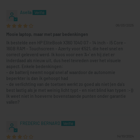
Asella
06/03/2025
Mooie laptop, maar met paar bedenkingen
Ik bestelde een HP EliteBook X360 1040 G7 - 14 inch - i5 Core -
16GB RAM - Touchscreen - Azerty voor €521, die heel snel en
correct geleverd werd. Ik koos voor een 'A+' en hij ziet er
inderdaad als nieuw uit, dus heel tevreden over het visuele
aspect. Enkele bedenkingen:
- de batterij neemt nogal snel af waardoor de autonomie
beperkter is dan ik gehoopt had
- de verlichting van de toetsen werkt zo goed als niet (en da's
best lastig als je met weinig licht typt - en niet blind kan typen :-))
Ik weet niet in hoeverre bovenstaande punten onder garantie
vallen?
FREDERIC BERNARD
14/10/2024