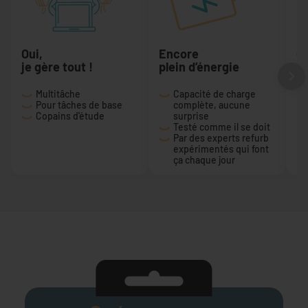
Oui,
Encore
Ça
je gère tout !
plein d’énergie
du
Multitâche
Capacité de charge
Pour tâches de base
complète, aucune
Copains d'étude
surprise
Testé comme il se doit
Par des experts refurb
expérimentés qui font
ça chaque jour