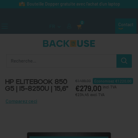
Passer au contenu
Bouteille Dopper gratuite avec l'achat d'un laptop
★★★★★ (plus de 300 avis)
0
Contact
FR
Back in Use
HP EliteBook 850
€1.499,00
Économisez
€1.220,00
€279,00
G5 | i5-8250U | 15,6"
incl. TVA
€234,45
excl. TVA
Comparez ceci