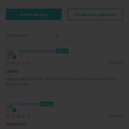
Écrire un avis
Poser une question
Sort by
pascale luyckfasseel
01/09/2025
Laptop
Laptop werkt perfect, BACK IN USE is een betrouwbaar bedrijf !
heel tevreden
Ines Helsen
15/07/2025
Top service