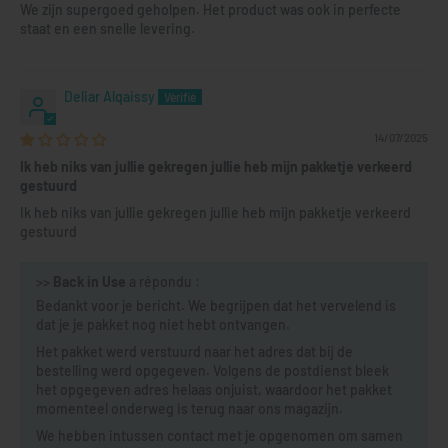
We zijn supergoed geholpen. Het product was ook in perfecte
staat en een snelle levering.
Deliar Alqaissy
14/07/2025
Ik heb niks van jullie gekregen jullie heb mijn pakketje verkeerd
gestuurd
Ik heb niks van jullie gekregen jullie heb mijn pakketje verkeerd
gestuurd
>>
Back in Use
a répondu :
Bedankt voor je bericht. We begrijpen dat het vervelend is
dat je je pakket nog niet hebt ontvangen.
Het pakket werd verstuurd naar het adres dat bij de
bestelling werd opgegeven. Volgens de postdienst bleek
het opgegeven adres helaas onjuist, waardoor het pakket
momenteel onderweg is terug naar ons magazijn.
We hebben intussen contact met je opgenomen om samen