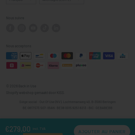
nous sommes fiers d'en faire partie.
Out of Use
- une
Tous les smartphones
Droit de rétractation
entreprise qui s'engage à donner une deuxième vie à
Tablettes
Retour et remboursement
Nous suivre
l'électronique et qui est un acteur majeur des solutions
Écrans
Garantie
informatiques durables.
Gamingconsoles
FAQ
Contact
Nous acceptons
À propos de nous
© 2026 Back in Use
Shopify webshop gemaakt door KISS.
Siège social : Out Of Use (NV), Lochtemanweg 40, B-3580 Beringen
BE 0817.573.507- IBAN: BE08 0015 9251 8213 - BIC: GEBABEBB
€279,00
incl. TVA
AJOUTER AU PANIER