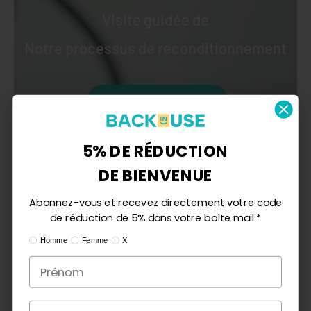
Visite guidée de
Notre processus de reconditionnement
Regardez la vidéo
5% DE RÉDUCTION
5% WILLKOMMENSRABATT
DE BIENVENUE
Abonnieren Sie und erhalten Sie Ihren 5%
Abonnez-vous et recevez directement votre code
Rabattcode direkt in Ihrem Posteingang.*
de réduction de 5% dans votre boîte mail.*
Ik ben:
Mann
Frau
X
Ik ben:
Homme
Femme
X
Geburtsjahr
Année de naissance