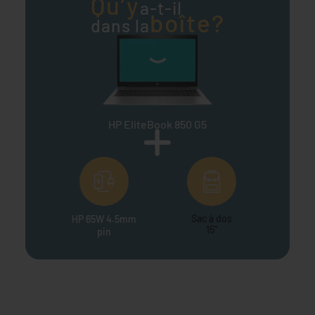
Qu’y
a-t-il
boîte?
dans la
HP EliteBook 850 G5
Sac à dos
HP 65W 4.5mm
15"
pin