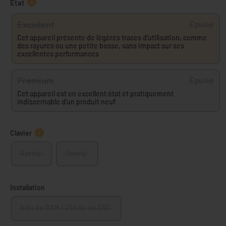
État
Excellent
Épuisé
Cet appareil présente de légères traces d’utilisation, comme
des rayures ou une petite bosse, sans impact sur ses
excellentes performances
Premium
Épuisé
Cet appareil est en excellent état et pratiquement
indiscernable d’un produit neuf
Clavier
Azerty
Qwerty
Installation
8 Go de RAM / 256 Go de SSD