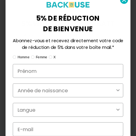
4.77 sur 5
Basé sur 22 avis
5% DE RÉDUCTION
5% WILLKOMMENSRABATT
DE BIENVENUE
Abonnieren Sie und erhalten Sie Ihren 5%
18
Abonnez-vous et recevez directement votre code
Rabattcode direkt in Ihrem Posteingang.*
3
de réduction de 5% dans votre boîte mail.*
1
Ik ben:
Mann
Frau
X
0
Ik ben:
Homme
Femme
X
0
Geburtsjahr
Année de naissance
Écrire un avis
Poser une question
Sort by
Kevin W.