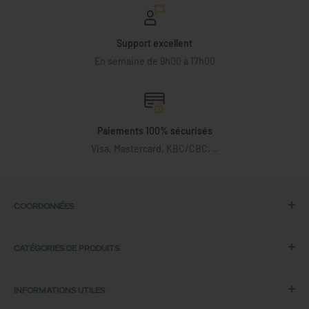
Support excellent
En semaine de 9h00 à 17h00
Paiements 100% sécurisés
Visa, Mastercard, KBC/CBC, ..
COORDONNÉES
Adresse :
CATÉGORIES DE PRODUITS
Back in Use
Laptops HP
Lochtemanweg 40
INFORMATIONS UTILES
Laptops Dell
B-3580 Beringen, Belgique