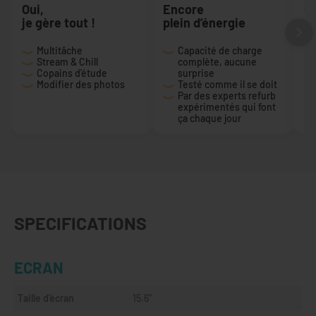
Oui,
Encore
Ça
je gère tout !
plein d’énergie
du
Multitâche
Capacité de charge
Stream & Chill
complète, aucune
Copains d'étude
surprise
Modifier des photos
Testé comme il se doit
Par des experts refurb
expérimentés qui font
ça chaque jour
SPECIFICATIONS
ECRAN
Taille d'écran
15.6"