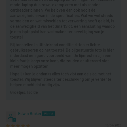
model laptop dus zowel exemplaren met als zonder
cardreader binnen. We beloven dan ook nooit de
aanwezigheid ervan in de specificaties. Wat we wel steeds
vermelden en wat misschien tot verwarring heeft geleid, is
de aanwezigheid van het SmartSlot, een aansluiting waarop
je een laptopslot kan vastmaken ter beveiliging van je
toestel.
Bij toestellen in Uitstekend conditie zitten er lichte
gebruikssporen op het toestel. De bijgestuurde foto is hier
inderdaad een goed voorbeeld van. De lijmresten zijn een
klein foutje langs onze kant, die zouden er uiteraard niet
meer mogen opzitten.
Hopelijk kan je ondanks alles toch vlot aan de slag met het
toestel. Wij blijven steeds ter beschikking om je verder te
helpen mocht dat nodig zijn.
Groetjes, Isolde
Edwin Braker
15/04/2025