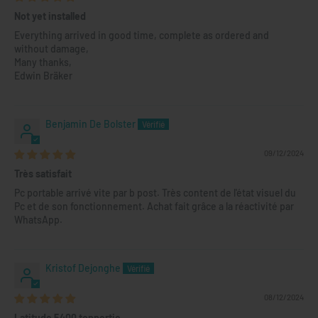
Not yet installed
Everything arrived in good time, complete as ordered and
without damage,
Many thanks,
Edwin Bräker
Benjamin De Bolster
09/12/2024
Très satisfait
Pc portable arrivé vite par b post. Très content de l'état visuel du
Pc et de son fonctionnement. Achat fait grâce a la réactivité par
WhatsApp.
Kristof Dejonghe
08/12/2024
Latitude 5400 toppertje