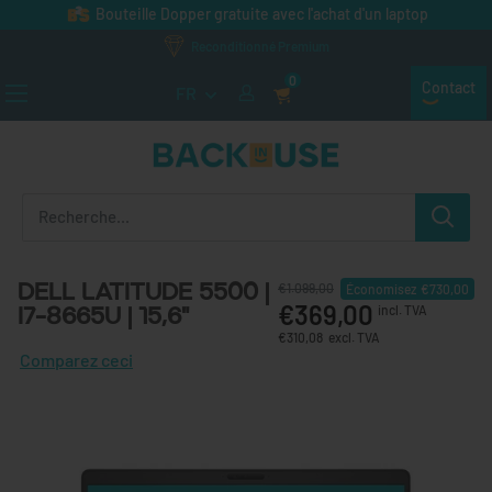
Passer au contenu
Bouteille Dopper gratuite avec l'achat d'un laptop
Reconditionné Premium
0
Contact
FR
Back in Use
Dell Latitude 5500 |
€1.099,00
Économisez
€730,00
€369,00
i7-8665U | 15,6"
incl. TVA
€310,08
excl. TVA
Comparez ceci