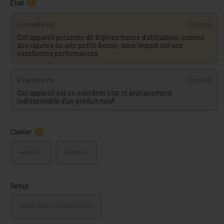
État
Excellent
Épuisé
Cet appareil présente de légères traces d’utilisation, comme
des rayures ou une petite bosse, sans impact sur ses
excellentes performances
Premium
Épuisé
Cet appareil est en excellent état et pratiquement
indiscernable d’un produit neuf
Clavier
Azerty
Qwerty
Setup
16GB RAM / 256GB SSD