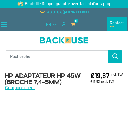
Passer au contenu
Bouteille Dopper gratuite avec l'achat d'un laptop
★★★★★ (plus de 300 avis)
0
Contact
FR
Back in Use
€19,67
HP Adaptateur HP 45W
incl. TVA
(broche 7,4-5mm)
€16,53
excl. TVA
Comparez ceci