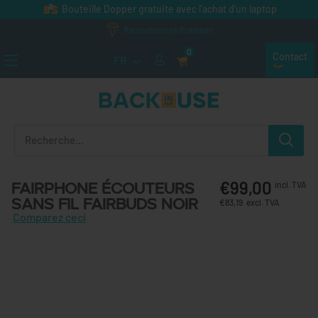
Passer au contenu
Bouteille Dopper gratuite avec l'achat d'un laptop
Reconditionné Premium
0
Contact
FR
Back in Use
€99,00
Fairphone Écouteurs
incl. TVA
sans fil Fairbuds Noir
€83,19
excl. TVA
Comparez ceci