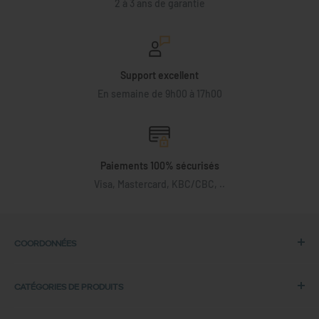
2 à 3 ans de garantie
Support excellent
En semaine de 9h00 à 17h00
Paiements 100% sécurisés
Visa, Mastercard, KBC/CBC, ..
COORDONNÉES
Adresse :
CATÉGORIES DE PRODUITS
Back in Use
Laptops HP
Lochtemanweg 40