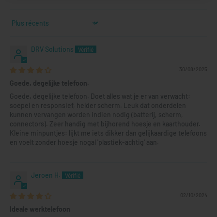
Sort by
DRV Solutions
30/08/2025
Goede, degelijke telefoon.
Goede, degelijke telefoon. Doet alles wat je er van verwacht:
soepel en responsief, helder scherm. Leuk dat onderdelen
kunnen vervangen worden indien nodig (batterij, scherm,
connectors). Zeer handig met bijhorend hoesje en kaarthouder.
Kleine minpuntjes: lijkt me iets dikker dan gelijkaardige telefoons
en voelt zonder hoesje nogal 'plastiek-achtig' aan.
Jeroen H.
02/10/2024
Ideale werktelefoon