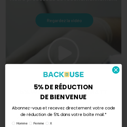
Regardez la vidéo
5% DE RÉDUCTION
5% WILLKOMMENSRABATT
DE BIENVENUE
Abonnieren Sie und erhalten Sie Ihren 5%
Abonnez-vous et recevez directement votre code
Rabattcode direkt in Ihrem Posteingang.*
de réduction de 5% dans votre boîte mail.*
Ik ben:
Mann
Frau
X
Ik ben:
Homme
Femme
X