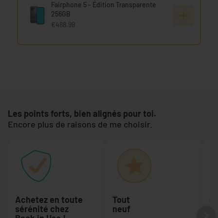
Fairphone 5 - Édition Transparente
256GB
€488,99
Les points forts, bien alignés pour toi.
Encore plus de raisons de me choisir.
Achetez en toute
Tout
On
sérénité chez
neuf
En
Back in Use !