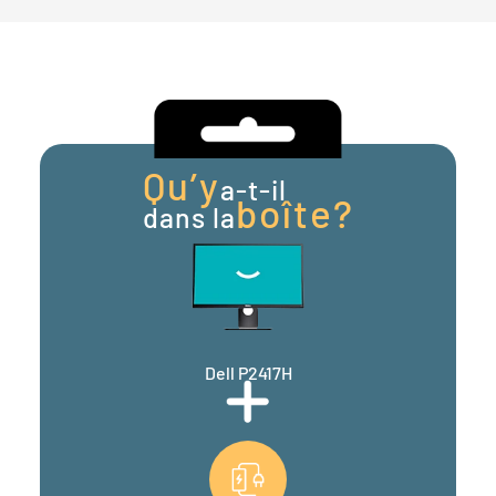
Qu’y
a-t-il
boîte?
dans la
Dell P2417H