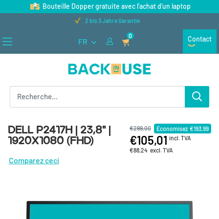
Passer au contenu
Bouteille Dopper gratuite avec l'achat d'un laptop
Kostenloser Versand ab 100 €
0
Contact
FR
Back in Use
Dell P2417H | 23,8" |
€299,00
Économisez
€193,99
€105,01
1920x1080 (FHD)
incl. TVA
€88,24
excl. TVA
Comparez ceci