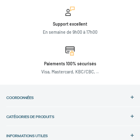
Support excellent
En semaine de 9h00 à 17h00
Paiements 100% sécurisés
Visa, Mastercard, KBC/CBC, ..
COORDONNÉES
Adresse :
CATÉGORIES DE PRODUITS
Back in Use
Laptops HP
Lochtemanweg 40
INFORMATIONS UTILES
Laptops Dell
B-3580 Beringen, Belgique