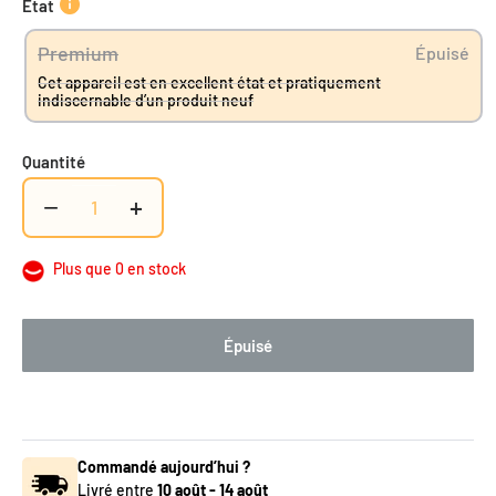
État
Premium
Épuisé
Cet appareil est en excellent état et pratiquement
indiscernable d’un produit neuf
Quantité
−
+
Plus que 0 en stock
Épuisé
Commandé aujourd’hui ?
Livré entre
10 août
-
14 août