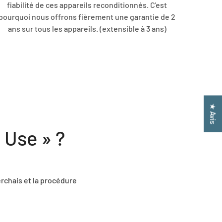
fiabilité de ces appareils reconditionnés. C'est
pourquoi nous offrons fièrement une garantie de 2
ans sur tous les appareils. (extensible à 3 ans)
★ Avis
 Use » ?
"J'ai commandé le DELL 5310. J'ai cet ordi
batterie dure facilement toute une journée 
par