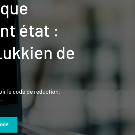
ique
t état :
Lukkien de
oir le code de réduction.
.
code