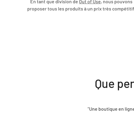
En tant que division de
Out of Use
, nous pouvons
proposer tous les produits à un prix très compétitif
Que pen
 très conviviale et intuitive. J'ai rapidement trouvé ce que je c
de commande s'est déroulée sans accroc."
- Lisa Vermeulen