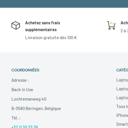
Achetez sans frais
Ach
supplémentaires
2 à 
Livraison gratuite dès 100 €
COORDONNÉES
CATÉG
Lapto
Adresse :
Laptop
Back in Use
Lapto
Lochtemanweg 40
Tous l
B-3580 Beringen, Belgique
iPhon
Tél. :
Smart
+32 11 30 33 36