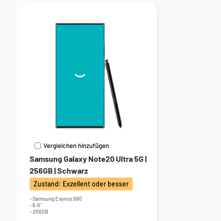
Vergleichen hinzufügen
Samsung Galaxy Note20 Ultra 5G |
256GB | Schwarz
Zustand: Exzellent oder besser
- Samsung Exynos 990
- 6.9"
- 256GB