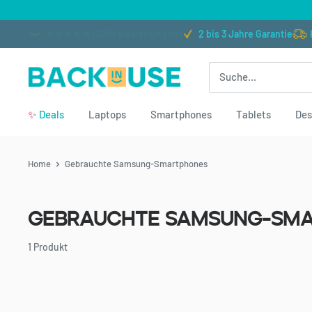
Direkt
zum
★★★★★ (300+ Bewertungen)
2 bis 3 Jahre Garantie
Inhalt
Back
in
✨
Deals
Laptops
Smartphones
Tablets
Des
Use
Home
Gebrauchte Samsung-Smartphones
Gebrauchte Samsung-Sm
1 Produkt