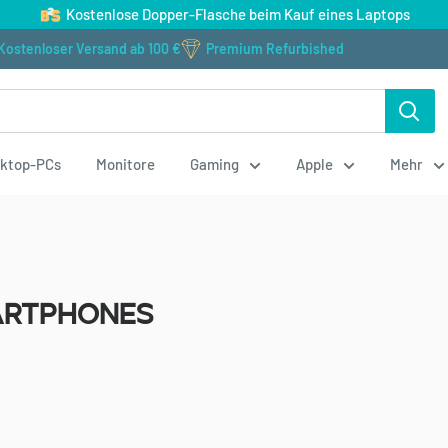
Kostenlose Dopper-Flasche beim Kauf eines Laptops
Kostenloser Versand ab 100 €
Premium Refurbished
ktop-PCs
Monitore
Gaming
Apple
Mehr
artphones