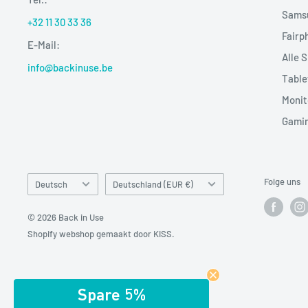
Sams
+32 11 30 33 36
Fairp
E-Mail:
Alle 
info@backinuse.be
Table
Monit
Gami
Sprache
Land/Region
Folge uns
Deutsch
Deutschland (EUR €)
© 2026 Back in Use
Shopify webshop gemaakt door KISS.
Spare 5%