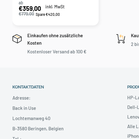
ab
Sonderpreis
inkl. MwSt
€359,00
€779,00
Spare €420,00
Einkaufen ohne zusätzliche
Kau
Kosten
2 bi
Kostenloser Versand ab 100 €
KONTAKTDATEN
PROD
HP-L
Adresse:
Dell-
Back in Use
Leno
Lochtemanweg 40
Alle 
B-3580 Beringen, Belgien
iPhon
Tel.: