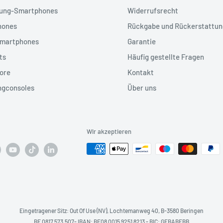
ung-Smartphones
Widerrufsrecht
hones
Rückgabe und Rückerstattun
Smartphones
Garantie
ts
Häufig gestellte Fragen
ore
Kontakt
ngconsoles
Über uns
Wir akzeptieren
Eingetragener Sitz: Out Of Use (NV), Lochtemanweg 40, B-3580 Beringen
BE 0817.573.507- IBAN: BE08 0015 9251 8213 - BIC: GEBABEBB