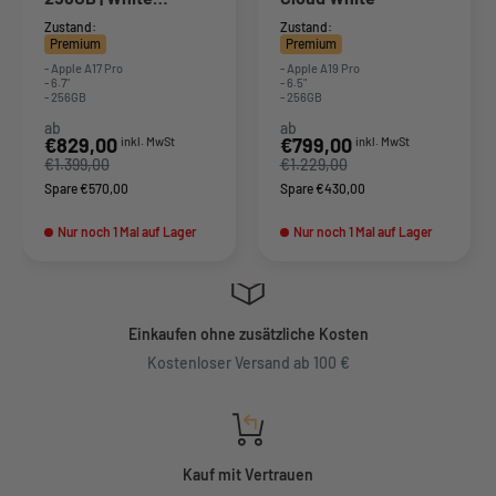
Titanium
Zustand:
Zustand:
Premium
Premium
- Apple A17 Pro
- Apple A19 Pro
- 6.7"
- 6.5"
- 256GB
- 256GB
ab
ab
Sonderpreis
Sonderpreis
€829,00
€799,00
inkl. MwSt
inkl. MwSt
€1.399,00
€1.229,00
Spare €570,00
Spare €430,00
Nur noch 1 Mal auf Lager
Nur noch 1 Mal auf Lager
Einkaufen ohne zusätzliche Kosten
Kostenloser Versand ab 100 €
Kauf mit Vertrauen