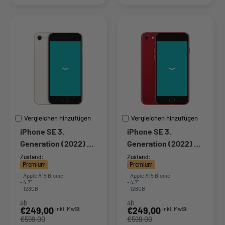
Vergleichen hinzufügen
Vergleichen hinzufügen
iPhone SE 3.
iPhone SE 3.
Generation (2022) -
Generation (2022) -
128GB - Polarstern
128GB - Rot
Zustand:
Zustand:
Premium
Premium
- Apple A15 Bionic
- Apple A15 Bionic
- 4.7"
- 4.7"
- 128GB
- 128GB
ab
ab
Sonderpreis
Sonderpreis
€249,00
€249,00
inkl. MwSt
inkl. MwSt
€599,00
€599,00