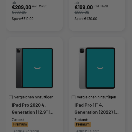
ab
ab
Sonderpreis
Sonderpreis
€289,00
€169,00
inkl. MwSt
inkl. MwSt
€799,00
€599,00
Spare €510,00
Spare €430,00
Vergleichen hinzufügen
Vergleichen hinzufügen
iPad Pro 2020 4.
iPad Pro 11" 4.
Generation | 12,9" |
Generation (2022) |
128 GB | 4G | Grau
256 GB | Wi-Fi + 5G |
Zustand:
Zustand:
Premium
Premium
Silber
- Apple A12Z Bionic
- Apple M2 8-core