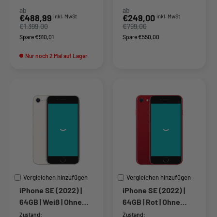
ab
ab
Sonderpreis
Sonderpreis
€488,99
€249,00
inkl. MwSt
inkl. MwSt
€1.399,00
€799,00
Spare €910,01
Spare €550,00
Nur noch 2 Mal auf Lager
Vergleichen hinzufügen
Vergleichen hinzufügen
iPhone SE (2022) |
iPhone SE (2022) |
64GB | Weiß | Ohne
64GB | Rot | Ohne
SIM-Lock
SIM-Lock
Zustand:
Zustand: