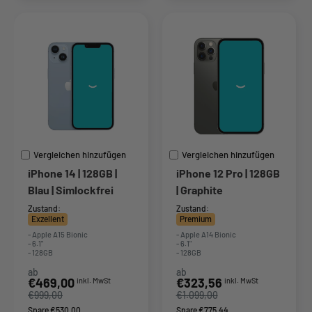
Vergleichen hinzufügen
Vergleichen hinzufügen
iPhone 14 | 128GB |
iPhone 12 Pro | 128GB
Blau | Simlockfrei
| Graphite
Zustand:
Zustand:
Exzellent
Premium
- Apple A15 Bionic
- Apple A14 Bionic
- 6.1"
- 6.1"
- 128GB
- 128GB
ab
ab
Sonderpreis
Sonderpreis
€469,00
€323,56
inkl. MwSt
inkl. MwSt
€999,00
€1.099,00
Spare €530,00
Spare €775,44