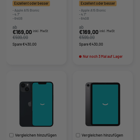
Exzellent oder besser
Exzellent oder besser
- Apple A15 Bionic
- Apple A15 Bionic
- 4.7"
- 4.7"
- 64GB
- 64GB
ab
ab
Sonderpreis
Sonderpreis
€169,00
€169,00
inkl. MwSt
inkl. MwSt
€599,00
€599,00
Spare €430,00
Spare €430,00
Nur noch 3 Mal auf Lager
Vergleichen hinzufügen
Vergleichen hinzufügen