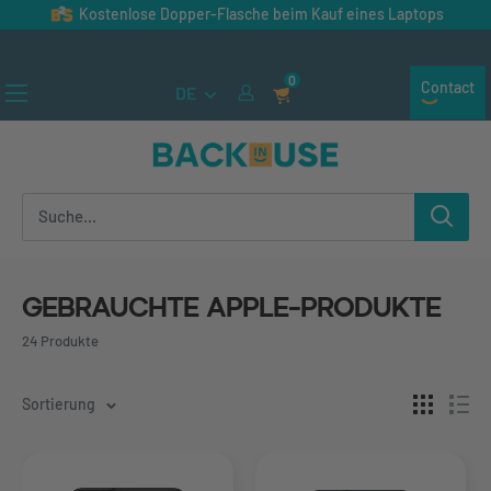
Direkt
Kostenlose Dopper-Flasche beim Kauf eines Laptops
zum
★★★★★ (300+ Bewertungen)
Inhalt
0
Contact
DE
Back
in
Use
Gebrauchte Apple-Produkte
24 Produkte
Sortierung