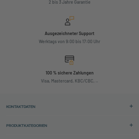
2 bis 3 Jahre Garantie
Ausgezeichneter Support
Werktags von 9:00 bis 17:00 Uhr
100 % sichere Zahlungen
Visa, Mastercard, KBC/CBC, ..
KONTAKTDATEN
Adresse:
PRODUKTKATEGORIEN
Back in Use
HP-Laptops
Lochtemanweg 40