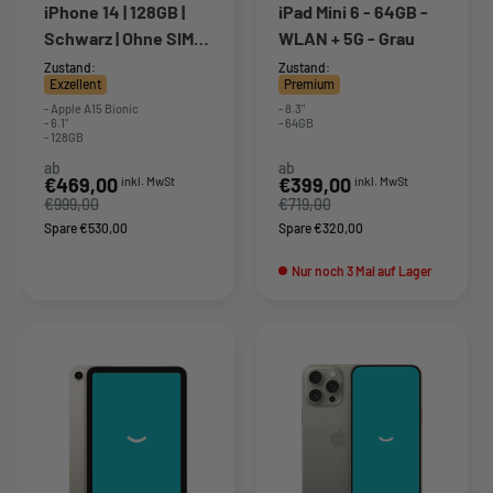
iPhone 14 | 128GB |
iPad Mini 6 - 64GB -
Schwarz | Ohne SIM-
WLAN + 5G - Grau
Lock
Zustand:
Zustand:
Exzellent
Premium
- Apple A15 Bionic
- 8.3"
- 6.1"
- 64GB
- 128GB
ab
ab
Sonderpreis
Sonderpreis
€469,00
€399,00
inkl. MwSt
inkl. MwSt
€999,00
€719,00
Spare €530,00
Spare €320,00
Nur noch 3 Mal auf Lager