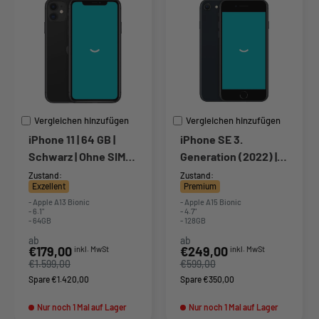
Vergleichen hinzufügen
Vergleichen hinzufügen
iPhone 11 | 64 GB |
iPhone SE 3.
Schwarz | Ohne SIM-
Generation (2022) |
Lock
128GB | Mitternacht
Zustand:
Zustand:
Exzellent
Premium
- Apple A13 Bionic
- Apple A15 Bionic
- 6.1"
- 4.7"
- 64GB
- 128GB
ab
ab
Sonderpreis
Sonderpreis
€179,00
€249,00
inkl. MwSt
inkl. MwSt
€1.599,00
€599,00
Spare €1.420,00
Spare €350,00
Nur noch 1 Mal auf Lager
Nur noch 1 Mal auf Lager