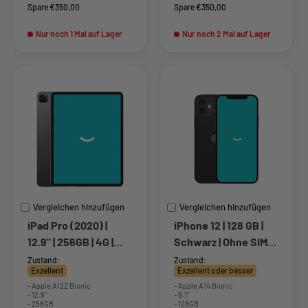
Spare €350,00
Spare €350,00
Nur noch 1 Mal auf Lager
Nur noch 2 Mal auf Lager
Vergleichen hinzufügen
Vergleichen hinzufügen
iPad Pro (2020) |
iPhone 12 | 128 GB |
12.9" | 256GB | 4G |
Schwarz | Ohne SIM-
Grau
Lock
Zustand:
Zustand:
Exzellent
Exzellent oder besser
- Apple A12Z Bionic
- Apple A14 Bionic
- 12.9"
- 6.1"
- 256GB
- 128GB