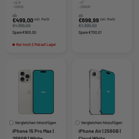
- 12.9"
- 11"
- 128GB
- 256GB
ab
ab
Sonderpreis
Sonderpreis
€499,00
€698,99
inkl. MwSt
inkl. MwSt
€1.399,00
€1.399,00
Spare €900,00
Spare €700,01
Nur noch 2 Mal auf Lager
Vergleichen hinzufügen
Vergleichen hinzufügen
iPhone 15 Pro Max |
iPhone Air | 256GB |
256GB | White
Cloud White