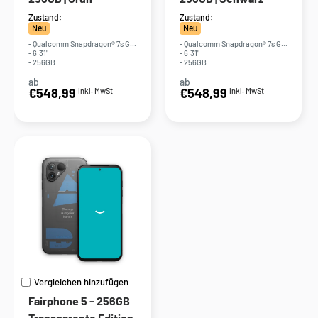
Zustand:
Zustand:
Neu
Neu
- Qualcomm Snapdragon® 7s Gen 3
- Qualcomm Snapdragon® 7s Gen 3
- 6.31"
- 6.31"
- 256GB
- 256GB
ab
ab
Sonderpreis
Sonderpreis
€548,99
€548,99
inkl. MwSt
inkl. MwSt
Vergleichen hinzufügen
Fairphone 5 - 256GB
Transparente Edition