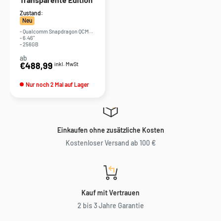
Zustand:
Neu
- Qualcomm Snapdragon QCM6490
- 6.46"
- 256GB
ab
Sonderpreis
€488,99
inkl. MwSt
Nur noch 2 Mal auf Lager
Einkaufen ohne zusätzliche Kosten
Kostenloser Versand ab 100 €
Kauf mit Vertrauen
2 bis 3 Jahre Garantie