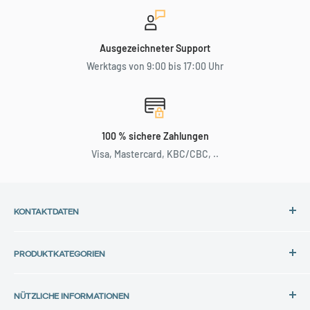
Ausgezeichneter Support
Werktags von 9:00 bis 17:00 Uhr
100 % sichere Zahlungen
Visa, Mastercard, KBC/CBC, ..
KONTAKTDATEN
Adresse:
PRODUKTKATEGORIEN
Back in Use
HP-Laptops
Lochtemanweg 40
NÜTZLICHE INFORMATIONEN
Dell-Laptops
B-3580 Beringen, Belgien