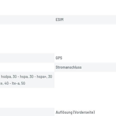
ESIM
GPS
Stromanschluss
 hsdpa, 3G - hspa, 3G - hspa+, 3G 
te, 4G - lte-a, 5G
Auflösung (Vorderseite)