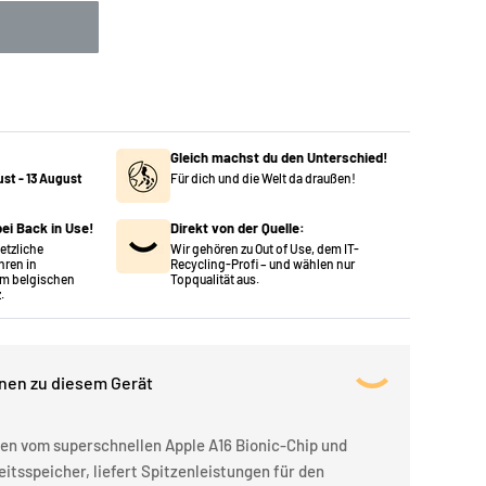
Gleich machst du den Unterschied!
ust
-
13 August
Für dich und die Welt da draußen!
ei Back in Use!
Direkt von der Quelle:
setzliche
Wir gehören zu Out of Use, dem IT-
hren in
Recycling-Profi – und wählen nur
m belgischen
Topqualität aus.
.
onen zu diesem Gerät
ben vom superschnellen Apple A16 Bionic-Chip und
itsspeicher, liefert Spitzenleistungen für den