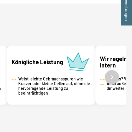
★ Bewertungen
Wir regeln d
Königliche Leistung
Intern
Weist leichte Gebrauchsspuren wie
Von uns? Wir s
Kratzer oder kleine Dellen auf, ohne die
Auch außerhal
n
hervorragende Leistung zu
dir weiter
beeinträchtigen