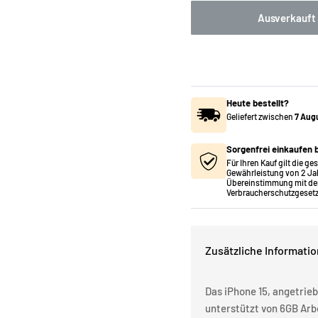
Ausverkauft
Heute bestellt?
Geliefert zwischen
7 Aug
Sorgenfrei einkaufen b
Für Ihren Kauf gilt die ge
Gewährleistung von 2 Ja
Übereinstimmung mit de
Verbraucherschutzgesetz
Zusätzliche Informati
Das iPhone 15, angetrie
unterstützt von 6GB Arbe