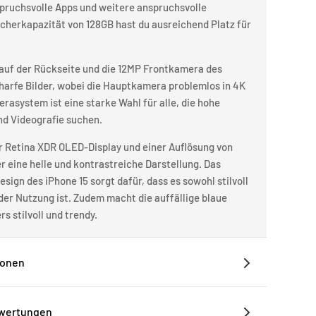
pruchsvolle Apps und weitere anspruchsvolle
icherkapazität von 128GB hast du ausreichend Platz für
uf der Rückseite und die 12MP Frontkamera des
charfe Bilder, wobei die Hauptkamera problemlos in 4K
rasystem ist eine starke Wahl für alle, die hohe
nd Videografie suchen.
er Retina XDR OLED-Display und einer Auflösung von
er eine helle und kontrastreiche Darstellung. Das
ign des iPhone 15 sorgt dafür, dass es sowohl stilvoll
der Nutzung ist. Zudem macht die auffällige blaue
s stilvoll und trendy.
ionen
ewertungen