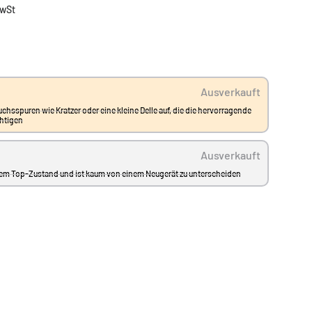
MwSt
Ausverkauft
uchsspuren wie Kratzer oder eine kleine Delle auf, die die hervorragende
chtigen
Ausverkauft
einem Top-Zustand und ist kaum von einem Neugerät zu unterscheiden