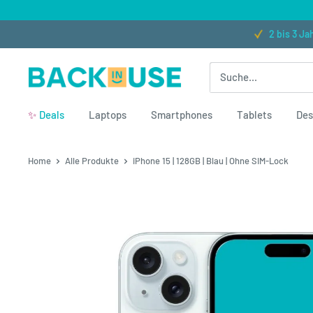
Direkt zum Inhalt
★★★★★ (300+ Bewertungen)
2 bis 3 Jahre Garantie
Back in Use
✨
Deals
Laptops
Smartphones
Tablets
Des
Home
Alle Produkte
iPhone 15 | 128GB | Blau | Ohne SIM-Lock