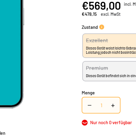
€569,00
incl. 
Vergleichen hinzufügen
€478,15
excl. MwSt
Zustand
Exzellent
Dieses Gerät weist leichte Gebra
Leistung jedoch nicht beeinträ
Premium
Dieses Gerät befindet sich in 
Menge
−
+
Nur noch 0 verfügbar
len