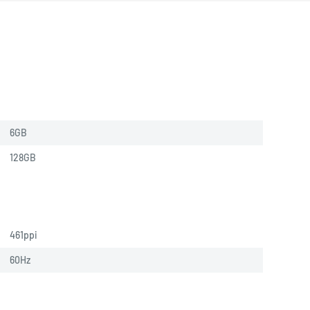
6GB
128GB
461ppi
60Hz