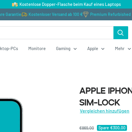
Kostenlose Dopper-Flasche beim Kauf eines Laptops
Kostenloser Versand ab 100 €
Premium Refurbished
ktop-PCs
Monitore
Gaming
Apple
Mehr
Apple iPhone 1
Apple iPhone
Lock
SIM-Lock
Vergleichen hinzufügen
Spare
€300,00
€869,00
€569,00
incl. MwSt
Spare
€300,00
€869,00
€478,15
excl. MwSt