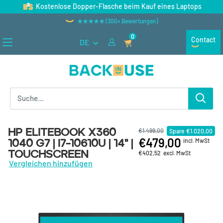
Direkt zum Inhalt
Kostenlose Dopper-Flasche beim Kauf eines Laptops
★★★★★ (300+ Bewertungen)
0
Contact
DE
Back in Use
HP EliteBook X360
€1.499,00
Spare
€1.020,00
€479,00
1040 G7 | i7-10610U | 14" |
incl. MwSt
Touchscreen
€402,52
excl. MwSt
Vergleichen hinzufügen