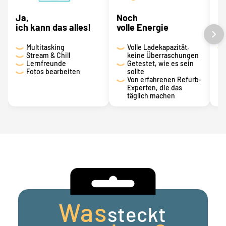
Ja,
Noch
D
ich kann das alles!
volle Energie
s
Multitasking
Volle Ladekapazität,
Stream & Chill
keine Überraschungen
Lernfreunde
Getestet, wie es sein
Fotos bearbeiten
sollte
Von erfahrenen Refurb-
Experten, die das
täglich machen
Was
steckt