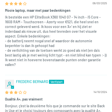
06/03/2025
Mooie laptop, maar met paar bedenkingen
Ik bestelde een HP EliteBook X360 1040 G7 - 14 inch - i5 Core -
16GB RAM - Touchscreen - Azerty voor €521, die heel snel en
correct geleverd werd. Ik koos voor een 'A+' en hij ziet er
inderdaad als nieuw uit, dus heel tevreden over het visuele
aspect. Enkele bedenkingen:
- de batterij neemt nogal snel af waardoor de autonomie
beperkter is dan ik gehoopt had
- de verlichting van de toetsen werkt zo goed als niet (en da's
best lastig als je met weinig licht typt - en niet blind kan typen :-))
Ik weet niet in hoeverre bovenstaande punten onder garantie
vallen?
FREDERIC BERNARD
14/10/2024
Qualité A+, pas vraiment
Bonjour, ç'est la deuxième fois que je commande sur le site Back
in Use et je choisi toujours des composants avec la qualité A+.