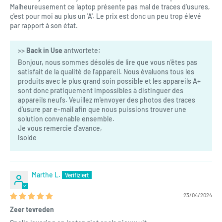
Malheureusement ce laptop présente pas mal de traces d'usures,
ç'est pour moi au plus un 'A'. Le prix est donc un peu trop élevé
par rapport à son état.
>>
Back in Use
antwortete:
Bonjour, nous sommes désolés de lire que vous n'êtes pas
satisfait de la qualité de l'appareil. Nous évaluons tous les
produits avec le plus grand soin possible et les appareils A+
sont donc pratiquement impossibles à distinguer des
appareils neufs. Veuillez m'envoyer des photos des traces
d'usure par e-mail afin que nous puissions trouver une
solution convenable ensemble.
Je vous remercie d'avance,
Isolde
Marthe L.
23/04/2024
Zeer tevreden