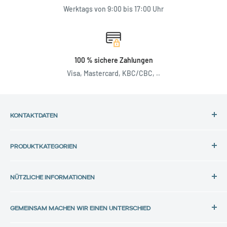
Werktags von 9:00 bis 17:00 Uhr
100 % sichere Zahlungen
Visa, Mastercard, KBC/CBC, ..
KONTAKTDATEN
Adresse:
PRODUKTKATEGORIEN
Back in Use
HP-Laptops
Lochtemanweg 40
NÜTZLICHE INFORMATIONEN
Dell-Laptops
B-3580 Beringen, Belgien
Lenovo-Laptops
Datenschutzrichtlinie
Tel.:
Alle Laptops
GEMEINSAM MACHEN WIR EINEN UNTERSCHIED
Datenschutz
+32 11 30 33 36
iPhones
Cookie-Richtlinie
Bei Back in Use glauben wir daran, Elektronik ein zweites