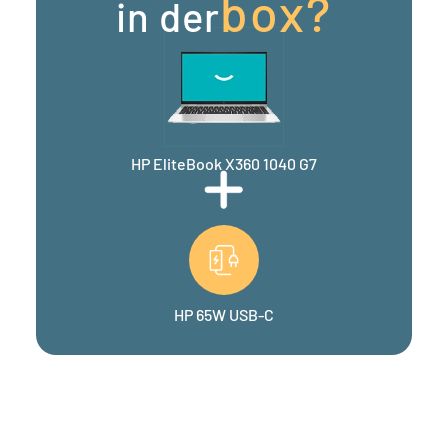
box?
in der
HP EliteBook X360 1040 G7
HP 65W USB-C