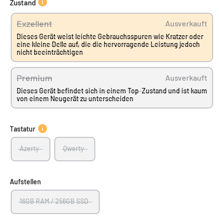
Zustand
Exzellent
Ausverkauft
Dieses Gerät weist leichte Gebrauchsspuren wie Kratzer oder
eine kleine Delle auf, die die hervorragende Leistung jedoch
nicht beeinträchtigen
Premium
Ausverkauft
Dieses Gerät befindet sich in einem Top-Zustand und ist kaum
von einem Neugerät zu unterscheiden
Tastatur
Azerty
Qwerty
Aufstellen
16GB RAM / 256GB SSD