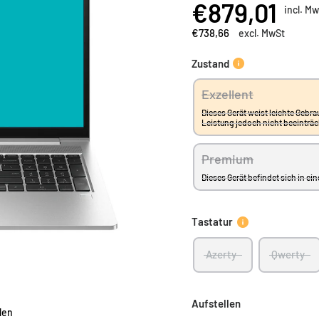
€879,01
incl. M
Vergleichen hinzufügen
€738,66
excl. MwSt
Zustand
Exzellent
Dieses Gerät weist leichte Gebra
Leistung jedoch nicht beeinträ
Premium
Dieses Gerät befindet sich in 
Tastatur
Azerty
Qwerty
Aufstellen
len