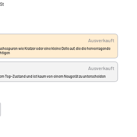
wSt
Ausverkauft
uchsspuren wie Kratzer oder eine kleine Delle auf, die die hervorragende
chtigen
Ausverkauft
einem Top-Zustand und ist kaum von einem Neugerät zu unterscheiden