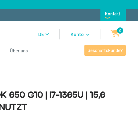
Kontakt
0
DE
Konto
Geschäftskunde?
Über uns
0 G10 | i7-1365U | 15,6 Zoll |
650 G10 | i7-1365U | 15,6
enutzt