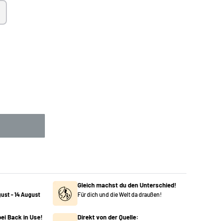
Gleich machst du den Unterschied!
gust
-
14 August
Für dich und die Welt da draußen!
ei Back in Use!
Direkt von der Quelle: