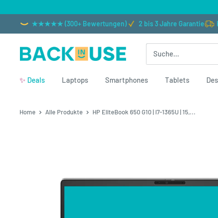
Direkt zum Inhalt
★★★★★ (300+ Bewertungen)
2 bis 3 Jahre Garantie
Back in Use
✨
Deals
Laptops
Smartphones
Tablets
Des
Home
Alle Produkte
HP EliteBook 650 G10 | i7-1365U | 15,...