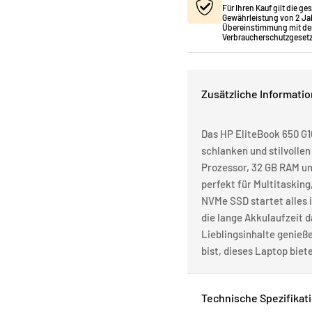
Für Ihren Kauf gilt die ge
Gewährleistung von 2 Ja
Übereinstimmung mit de
Verbraucherschutzgesetz
Zusätzliche Informati
Das HP EliteBook 650 G10
schlanken und stilvollen 
Prozessor, 32 GB RAM und
perfekt für Multitasking
NVMe SSD startet alles
die lange Akkulaufzeit d
Lieblingsinhalte genieße
bist, dieses Laptop biet
Technische Spezifikat