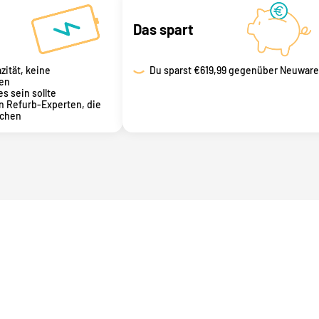
Das spart
zität, keine
Du sparst
€619,99 gegenüber Neuware
en
es sein sollte
n Refurb-Experten, die
achen