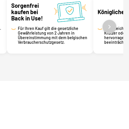
Sorgenfrei
kaufen bei
Königliche 
Back in Use!
.
Für Ihren Kauf gilt die gesetzliche
Weist leicht
Gewährleistung von 2 Jahren in
Kratzer oder k
Übereinstimmung mit dem belgischen
hervorragend
Verbraucherschutzgesetz.
beeinträchti