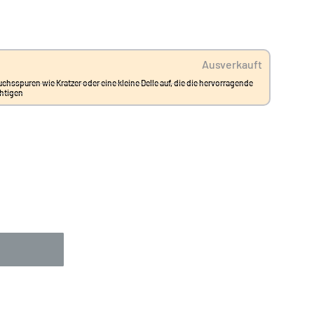
Ausverkauft
uchsspuren wie Kratzer oder eine kleine Delle auf, die die hervorragende
chtigen