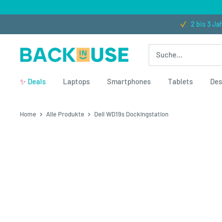
Direkt zum Inhalt
★★★★★ (300+ Bewertungen)
2 bis 3 Jahre Garantie
Back in Use
✨
Deals
Laptops
Smartphones
Tablets
Des
Home
Alle Produkte
Dell WD19s Dockingstation