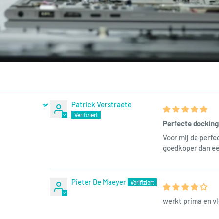
Patrick Verstraete
Perfecte docking
Voor mij de perfe
goedkoper dan e
Pieter De Maeyer
werkt prima en v