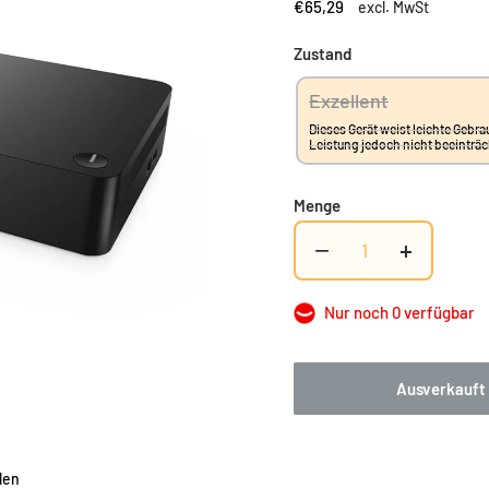
€65,29
excl. MwSt
Zustand
Exzellent
Dieses Gerät weist leichte Gebra
Leistung jedoch nicht beeinträ
Menge
−
+
Nur noch 0 verfügbar
Ausverkauft
len