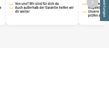
★ Bewertungen
Von uns? Wir sind für dich da
Dein Gerät du
e
Auch außerhalb der Garantie helfen wir
Inspektion
dir weiter
Unsere erfah
prüfen alles g