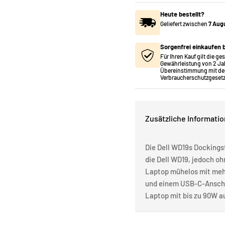
Heute bestellt?
Geliefert zwischen
7 Aug
Sorgenfrei einkaufen b
Für Ihren Kauf gilt die ge
Gewährleistung von 2 Ja
Übereinstimmung mit de
Verbraucherschutzgesetz
Zusätzliche Informati
Die Dell WD19s Dockings
die Dell WD19, jedoch oh
Laptop mühelos mit meh
und einem USB-C-Anschlu
Laptop mit bis zu 90W a