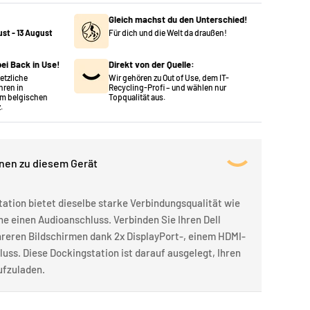
Gleich machst du den Unterschied!
ust
-
13 August
Für dich und die Welt da draußen!
ei Back in Use!
Direkt von der Quelle:
setzliche
Wir gehören zu Out of Use, dem IT-
hren in
Recycling-Profi – und wählen nur
m belgischen
Topqualität aus.
.
onen zu diesem Gerät
tation bietet dieselbe starke Verbindungsqualität wie
ne einen Audioanschluss. Verbinden Sie Ihren Dell
reren Bildschirmen dank 2x DisplayPort-, einem HDMI-
ss. Diese Dockingstation ist darauf ausgelegt, Ihren
ufzuladen.