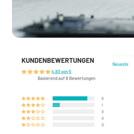
KUNDENBEWERTUNGEN
Sort by
4.83 von 5
Basierend auf 6 Bewertungen
5
1
0
0
0