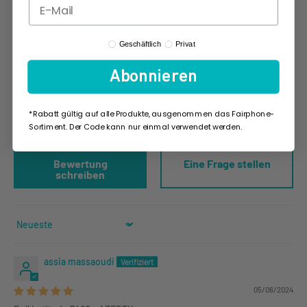
26
Profile Type
4
Geschäftlich
Privat
0
Abonnieren
0
2
*Rabatt gültig auf alle Produkte, ausgenommen das Fairphone-
Sortiment. Der Code kann nur einmal verwendet werden.
Bewertung
Eine Frage stellen
schreiben
Sort by
assia massaoudi
05/06/2024