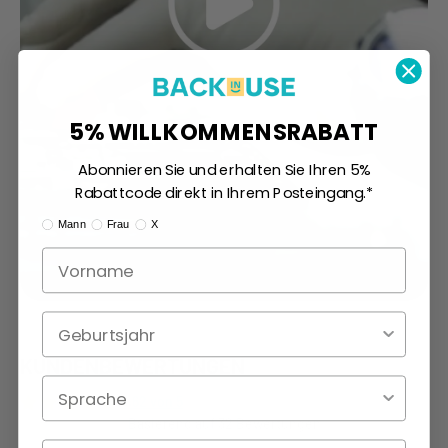
5% WILLKOMMENSRABATT
Abonnieren Sie und erhalten Sie Ihren 5%
Rabattcode direkt in Ihrem Posteingang.*
Ik ben:
Mann
Frau
X
Geburtsjahr
KUNDENBEWERTUNGEN
4.62 von 5
Basierend auf 32 Bewertungen