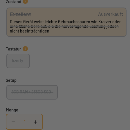
Zustand
Exzellent
Ausverkauft
Dieses Gerät weist leichte Gebrauchsspuren wie Kratzer oder
eine kleine Delle auf, die die hervorragende Leistung jedoch
nicht beeinträchtigen
Tastatur
Azerty
Setup
8GB RAM / 256GB SSD
Menge
−
+