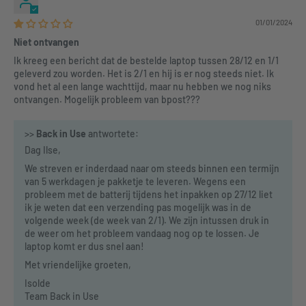
01/01/2024
Niet ontvangen
Ik kreeg een bericht dat de bestelde laptop tussen 28/12 en 1/1
geleverd zou worden. Het is 2/1 en hij is er nog steeds niet. Ik
vond het al een lange wachttijd, maar nu hebben we nog niks
ontvangen. Mogelijk probleem van bpost???
>>
Back in Use
antwortete:
Dag Ilse,
We streven er inderdaad naar om steeds binnen een termijn
van 5 werkdagen je pakketje te leveren. Wegens een
probleem met de batterij tijdens het inpakken op 27/12 liet
ik je weten dat een verzending pas mogelijk was in de
volgende week (de week van 2/1). We zijn intussen druk in
de weer om het probleem vandaag nog op te lossen. Je
laptop komt er dus snel aan!
Met vriendelijke groeten,
Isolde
Team Back in Use