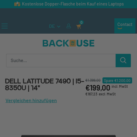
Direkt zum Inhalt
Kostenlose Dopper-Flasche beim Kauf eines Laptops
★★★★★ (300+ Bewertungen)
0
Contact
DE
Back in Use
Dell Latitude 7490 | i5-
€1.399,00
Spare
€1.200,00
€199,00
8350U | 14"
incl. MwSt
€167,23
excl. MwSt
Vergleichen hinzufügen