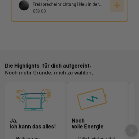
Freisprecheinrichtung | Neu in der
Verpackung
€59,00
Die Highlights, für dich aufgereiht.
Noch mehr Gründe, mich zu wählen.
Ja,
Noch
D
ich kann das alles!
volle Energie
s
Multitasking
Volle Ladekapazität,