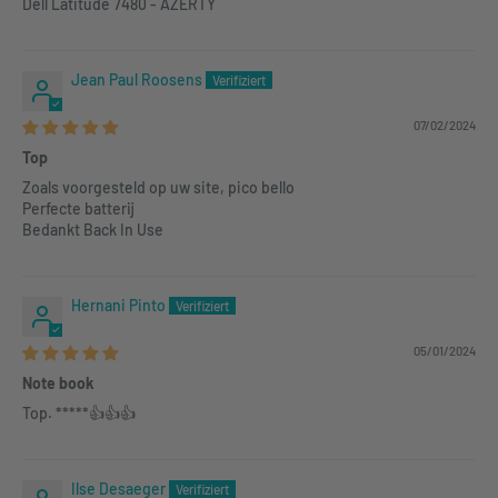
Dell Latitude 7480 - AZERTY
Jean Paul Roosens
07/02/2024
Top
Zoals voorgesteld op uw site, pico bello
Perfecte batterij
Bedankt Back In Use
Hernani Pinto
05/01/2024
Note book
Top. *****👍👍👍
Ilse Desaeger