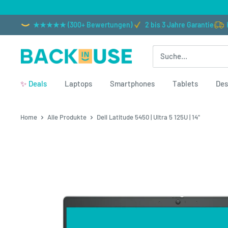
Direkt zum Inhalt
★★★★★ (300+ Bewertungen)
2 bis 3 Jahre Garantie
Back in Use
✨
Deals
Laptops
Smartphones
Tablets
Des
Home
Alle Produkte
Dell Latitude 5450 | Ultra 5 125U | 14"