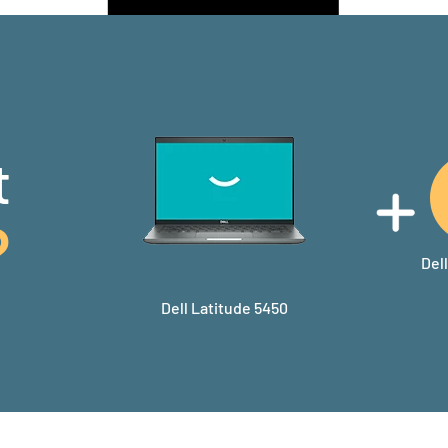
t
?
Del
Dell Latitude 5450