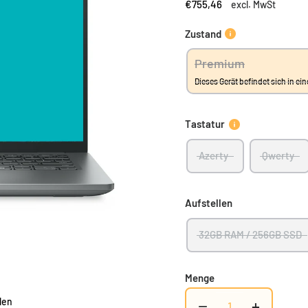
€755,46
excl. MwSt
Zustand
Premium
Dieses Gerät befindet sich in 
Tastatur
Azerty
Qwerty
Aufstellen
32GB RAM / 256GB SSD
Menge
len
−
+