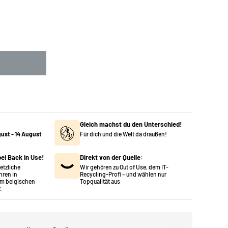
Gleich machst du den Unterschied!
gust
-
14 August
Für dich und die Welt da draußen!
ei Back in Use!
Direkt von der Quelle:
setzliche
Wir gehören zu Out of Use, dem IT-
hren in
Recycling-Profi – und wählen nur
m belgischen
Topqualität aus.
.