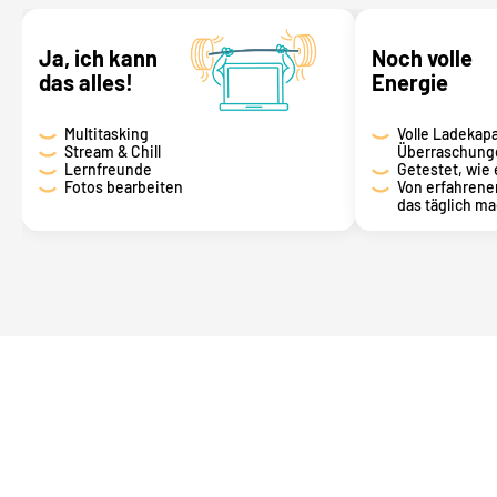
Ja, ich kann
Noch volle
das alles!
Energie
Multitasking
Volle Ladekapa
Stream & Chill
Überraschung
Lernfreunde
Getestet, wie 
Fotos bearbeiten
Von erfahrene
das täglich m