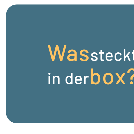
Was
steck
box
in der