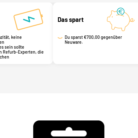
Das spart
zität, keine
Du sparst
€700,00 gegenüber
en
Neuware.
es sein sollte
n Refurb-Experten, die
achen