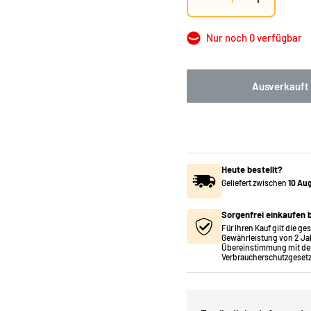
Nur noch 0 verfügbar
Ausverkauft
Heute bestellt?
Geliefert zwischen
10 Au
Sorgenfrei einkaufen b
Für Ihren Kauf gilt die ge
Gewährleistung von 2 Ja
Übereinstimmung mit de
Verbraucherschutzgesetz