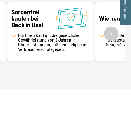
★ Bewertungen
Sorgenfrei
kaufen bei
Wie neu
Back in Use!
Für Ihren Kauf gilt die gesetzliche
Dieses Gerät 
Gewährleistung von 2 Jahren in
Top-Zustand 
Übereinstimmung mit dem belgischen
Neugerät zu 
Verbraucherschutzgesetz.