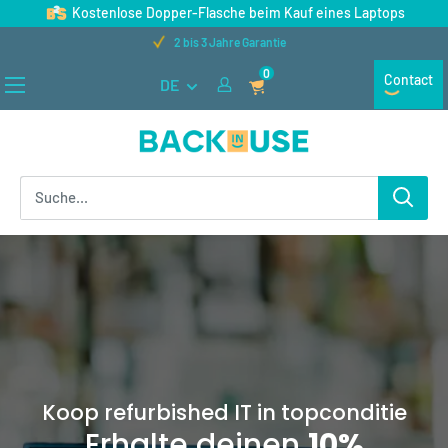
Direkt
Kostenlose Dopper-Flasche beim Kauf eines Laptops
zum
2 bis 3 Jahre Garantie
Inhalt
0
Contact
DE
Back
in
Use
Koop refurbished IT in topconditie
Erhalte deinen
10%