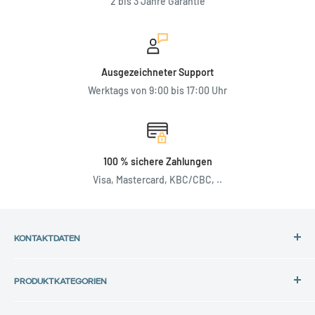
2 bis 3 Jahre Garantie
Ausgezeichneter Support
Werktags von 9:00 bis 17:00 Uhr
100 % sichere Zahlungen
Visa, Mastercard, KBC/CBC, ..
KONTAKTDATEN
Adresse:
PRODUKTKATEGORIEN
Back in Use
HP-Laptops
Lochtemanweg 40