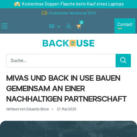
Direkt
Kostenlose Dopper-Flasche beim Kauf eines Laptops
zum
Kostenloser Versand ab 100 €
Inhalt
0
Contact
DE
Back
in
Use
MIVAS und Back in Use bauen
gemeinsam an einer
nachhaltigen Partnerschaft
Verfasst von Eduardo Brina
21. Mai 2025